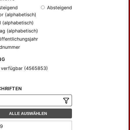
teigend
Absteigend
r (alphabetisch)
l (alphabetisch)
ag (alphabetisch)
ffentlichungsjahr
dnummer
NG
 verfügbar (4565853)
CHRIFTEN
ALLE AUSWÄHLEN
99