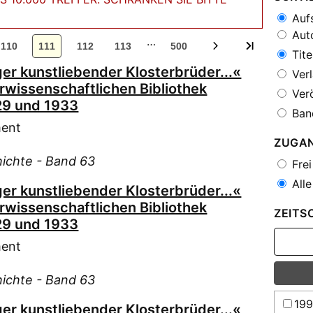
Aufs
Auto
…
110
111
112
113
500
Tite
er kunstliebender Klosterbrüder...«
Verl
urwissenschaftlichen Bibliothek
Verö
29 und 1933
Ban
ment
ZUGA
hichte - Band 63
Frei
Alle
er kunstliebender Klosterbrüder...«
urwissenschaftlichen Bibliothek
ZEITS
29 und 1933
ment
hichte - Band 63
19
er kunstliebender Klosterbrüder...«