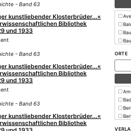
All
hichte - Band 63
schle
er kunstliebender Klosterbrüder...«
Ave
All
urwissenschaftlichen Bibliothek
holst
Bal
29 und 1933
All
Bau
Schul
ment
Bau
Teuts
Resso
Bau
ORTE
hichte - Band 63
All
Bei
All
Bel
er kunstliebender Klosterbrüder...«
gesam
urwissenschaftlichen Bibliothek
Bih
Erzie
29 und 1933
Bor
Resso
ment
Bos
All
Ams
[Elek
Bra
Bad
hichte - Band 63
All
Bru
Ber
[Elek
Cam
er kunstliebender Klosterbrüder...«
Ber
All
urwissenschaftlichen Bibliothek
Cas
Ber
[Elek
VERLA
29 und 1933
Cle