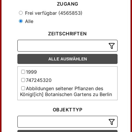
ZUGANG
Frei verfügbar (4565853)
Alle
ZEITSCHRIFTEN
ALLE AUSWÄHLEN
1999
747245320
Abbildungen seltener Pflanzen des
Königl[ich] Botanischen Gartens zu Berlin
Abhandlungen der Gesellschaft der
Wissenschaften in Göttingen,
OBJEKTTYP
Mathematisch-Physikalische Klasse
Abhandlungen des Thüringischen
Botanischen Vereins 'Irmischia' zu