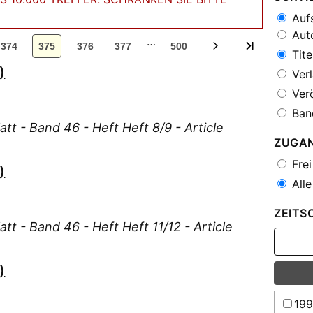
Aufs
Auto
…
374
375
376
377
500
Tite
)
Verl
Verö
Ban
att - Band 46 - Heft Heft 8/9 - Article
ZUGA
Frei
)
Alle
ZEITS
tt - Band 46 - Heft Heft 11/12 - Article
)
19