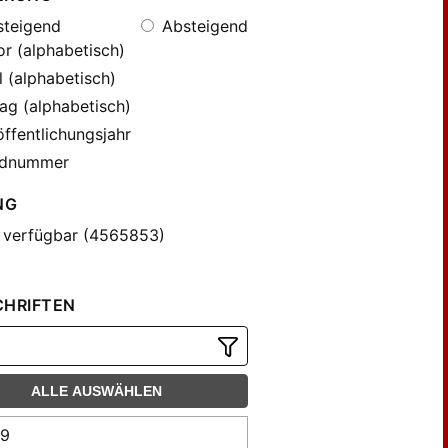
teigend
Absteigend
r (alphabetisch)
l (alphabetisch)
ag (alphabetisch)
ffentlichungsjahr
dnummer
NG
 verfügbar (4565853)
CHRIFTEN
ALLE AUSWÄHLEN
99