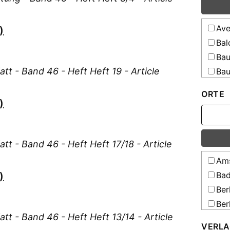
All
schle
Ave
)
All
holst
Bal
All
Bau
Schul
att - Band 46 - Heft Heft 19 - Article
Bau
Teuts
Resso
Bau
ORTE
All
Bei
)
All
Bel
gesam
Bih
Erzie
Bor
att - Band 46 - Heft Heft 17/18 - Article
Resso
Bos
All
Ams
[Elek
Bra
)
Bad
All
Bru
Ber
[Elek
Cam
Ber
All
Cas
att - Band 46 - Heft Heft 13/14 - Article
Ber
[Elek
VERLA
Cle