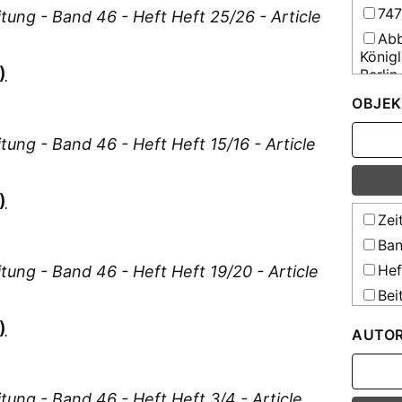
74
tung - Band 46 - Heft Heft 25/26 - Article
Abb
Königl
)
Berlin
Abh
OBJEK
Wisse
Mathe
tung - Band 46 - Heft Heft 15/16 - Article
Abh
Botani
Sonde
)
Zei
Abh
Kommu
Ban
vater
Hef
tung - Band 46 - Heft Heft 19/20 - Article
Einri
Bei
Act
Unive
)
AUTO
Act
Comen
Aeq
tung - Band 46 - Heft Heft 3/4 - Article