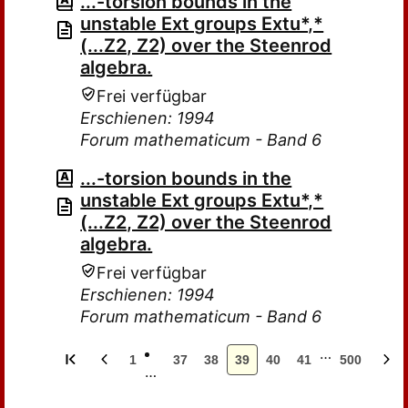
...-torsion bounds in the
unstable Ext groups Extu*,*
(...Z2, Z2) over the Steenrod
algebra.
Frei verfügbar
Erschienen: 1994
Forum mathematicum - Band 6
...-torsion bounds in the
unstable Ext groups Extu*,*
(...Z2, Z2) over the Steenrod
algebra.
Frei verfügbar
Erschienen: 1994
Forum mathematicum - Band 6
…
1
37
38
39
40
41
500
…