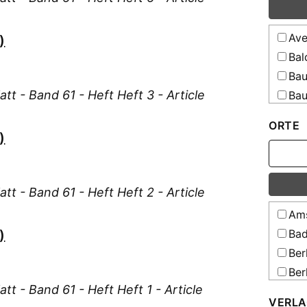
All
schle
Ave
)
All
holst
Bal
All
Bau
Schul
tt - Band 61 - Heft Heft 3 - Article
Bau
Teuts
Resso
Bau
ORTE
All
Bei
)
All
Bel
gesam
Bih
Erzie
Bor
tt - Band 61 - Heft Heft 2 - Article
Resso
Bos
All
Ams
[Elek
Bra
)
Bad
All
Bru
Ber
[Elek
Cam
Ber
All
Cas
tt - Band 61 - Heft Heft 1 - Article
Ber
[Elek
VERLA
Cle