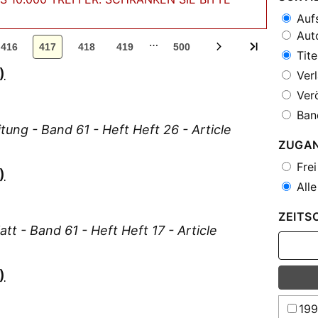
Aufs
Auto
…
416
417
418
419
500
Tite
)
Verl
Verö
Ban
tung - Band 61 - Heft Heft 26 - Article
ZUGA
Frei
)
Alle
ZEITS
tt - Band 61 - Heft Heft 17 - Article
)
19