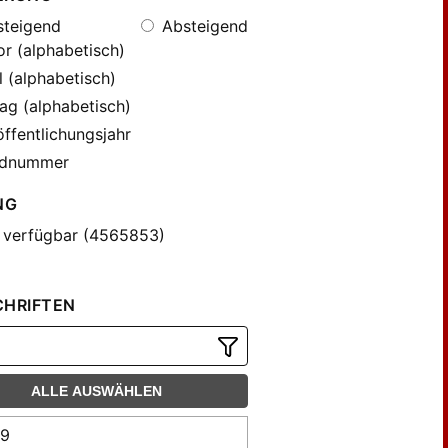
teigend
Absteigend
r (alphabetisch)
l (alphabetisch)
ag (alphabetisch)
ffentlichungsjahr
dnummer
NG
 verfügbar (4565853)
CHRIFTEN
ALLE AUSWÄHLEN
99