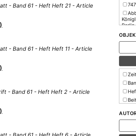
74
tt - Band 61 - Heft Heft 21 - Article
Abb
Königl
)
Berlin
Abh
OBJEK
Wisse
Mathe
tt - Band 61 - Heft Heft 11 - Article
Abh
Botani
Sonde
)
Zei
Abh
Kommu
Ban
vater
Hef
ft - Band 61 - Heft Heft 2 - Article
Einri
Bei
Act
Unive
)
AUTO
Act
Comen
Aeq
tt - Band 61 - Heft Heft 6 - Article