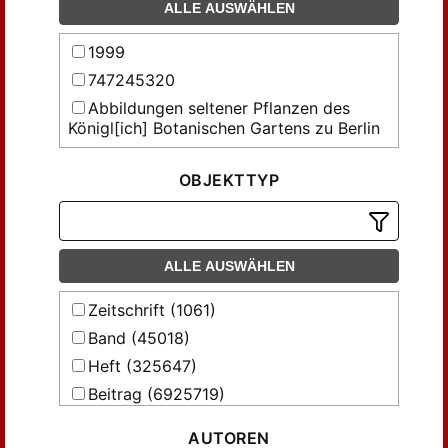
ALLE AUSWÄHLEN
1999
747245320
Abbildungen seltener Pflanzen des
Königl[ich] Botanischen Gartens zu Berlin
Abhandlungen der Gesellschaft der
Wissenschaften in Göttingen,
OBJEKTTYP
Mathematisch-Physikalische Klasse
Abhandlungen des Thüringischen
Botanischen Vereins 'Irmischia' zu
Sondershausen
ALLE AUSWÄHLEN
Abhandlungen über Preussens
Zeitschrift (1061)
Kommunalwesen und denkwürdige
vaterländische Gesetze und Einrichtungen
Band (45018)
Acta Facultatis Rerum Naturalium
Heft (325647)
Universitatis Comenianae
Beitrag (6925719)
Acta mathematica Universitatis
Comenianae
AUTOREN