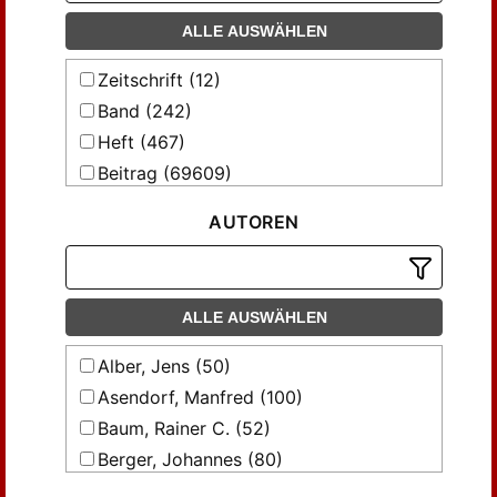
Newsletter / Hamburger Stiftung für
Sozialgeschichte des 20. Jahrhunderts
ALLE AUSWÄHLEN
Sozial.Geschichte
Zeitschrift (12)
Sozial.Geschichte online
Band (242)
Sozialer Sinn
Heft (467)
Zeitschrift für Rechtssoziologie
Beitrag (69609)
Zeitschrift für Soziologie
AUTOREN
ALLE AUSWÄHLEN
Alber, Jens (50)
Asendorf, Manfred (100)
Baum, Rainer C. (52)
Berger, Johannes (80)
Birke, Peter (159)