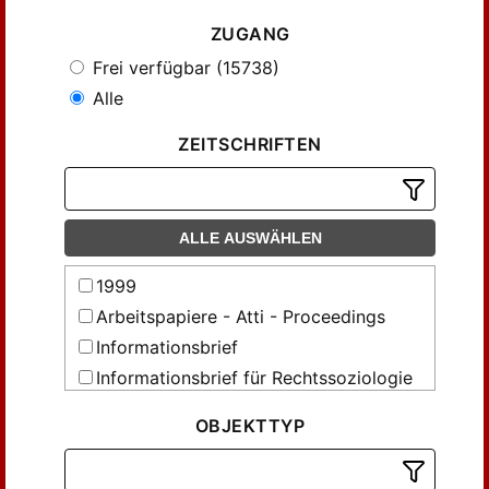
ZUGANG
Frei verfügbar (15738)
Alle
ZEITSCHRIFTEN
ALLE AUSWÄHLEN
1999
Arbeitspapiere - Atti - Proceedings
Informationsbrief
Informationsbrief für Rechtssoziologie
L' Homme
OBJEKTTYP
Mitteilungen / Dokumentationsstelle zur
NS-Sozialpolitik