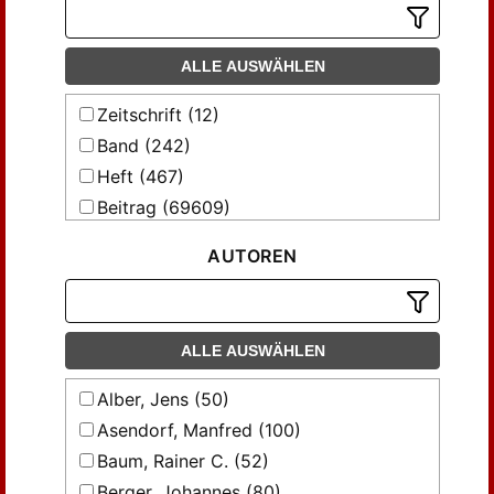
NS-Sozialpolitik
Newsletter / Hamburger Stiftung für
Sozialgeschichte des 20. Jahrhunderts
ALLE AUSWÄHLEN
Sozial.Geschichte
Zeitschrift (12)
Sozial.Geschichte online
Band (242)
Sozialer Sinn
Heft (467)
Zeitschrift für Rechtssoziologie
Beitrag (69609)
Zeitschrift für Soziologie
AUTOREN
ALLE AUSWÄHLEN
Alber, Jens (50)
Asendorf, Manfred (100)
Baum, Rainer C. (52)
Berger, Johannes (80)