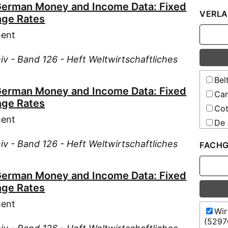
Egn
German Money and Income Data: Fixed
Dar
VERLA
Els
nge Rates
Ham
Els
Hei
ment
Eul
Jen
iv - Band 126 - Heft Weltwirtschaftliches
Fal
Kie
Fis
Köl
Bel
For
German Money and Income Data: Fixed
Stu
Ca
nge Rates
Fri
Stu
Cot
Gre
ment
Stu
De 
Hal
Stu
De 
iv - Band 126 - Heft Weltwirtschaftliches
FACHG
Han
Tüb
Deu
Har
Wei
Duf
Hel
German Money and Income Data: Fixed
Wie
Fis
nge Rates
Hel
Hau
Hes
ment
Hob
Wir
Hey
(5297
Hof