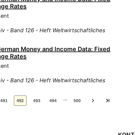
Pre
nge Rates
Rac
ment
Rod
Ruh
iv - Band 126 - Heft Weltwirtschaftliches
Sch
Sch
German Money and Income Data: Fixed
Sch
nge Rates
Sch
ment
Sch
Sch
iv - Band 126 - Heft Weltwirtschaftliches
Sch
Sch
…
491
492
493
494
500
Sch
Sch
Sch
Seg
KONT