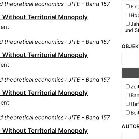
and theoretical economics : JITE - Band 157
Fin
Hop
Without Territorial Monopoly
Jah
ment
und St
Jou
and theoretical economics : JITE - Band 157
theore
OBJEK
Rev
Without Territorial Monopoly
Sta
ment
Ausla
Sta
and theoretical economics : JITE - Band 157
Bunde
Zei
Without Territorial Monopoly
Sta
Ban
Deuts
ment
Hef
Sta
Bei
Deuts
and theoretical economics : JITE - Band 157
Sta
AUTO
Bunde
Without Territorial Monopoly
Wel