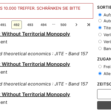
SORTI
 10.000 TREFFER. SCHRÄNKEN SIE BITTE
Aufs
Auto
…
491
492
493
494
500
Tite
Without Territorial Monopoly
Verl
ment
Verö
Ban
and theoretical economics : JITE - Band 157
ZUGA
Without Territorial Monopoly
Frei
ment
Alle
and theoretical economics : JITE - Band 157
ZEITS
Without Territorial Monopoly
ment