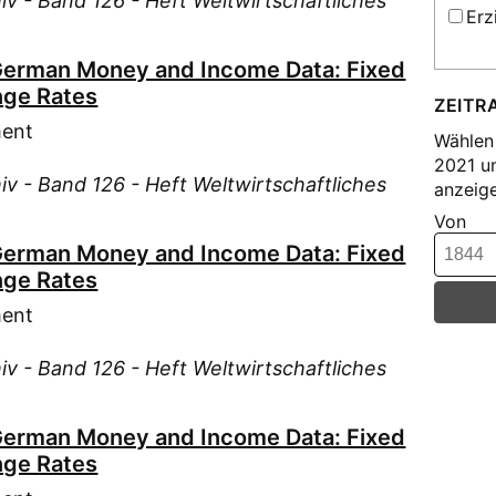
iv - Band 126 - Heft Weltwirtschaftliches
Hof
Erz
Hof
Hof
Ins
German Money and Income Data: Fixed
Hol
Ins
nge Rates
Hub
ZEITR
Ins
Huh
ment
(2230
Wählen 
Jas
2021 u
Ins
iv - Band 126 - Heft Weltwirtschaftliches
der Un
anzeige
Kau
Juv
Von
Kle
Juv
German Money and Income Data: Fixed
Kre
nge Rates
Juv
Kri
Lau
ment
Köp
Luc
Lam
iv - Band 126 - Heft Weltwirtschaftliches
Luc
Lev
Luc
Lex
German Money and Income Data: Fixed
Lus
Lie
nge Rates
Mau
Lie