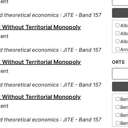
ment
Wir
Zei
and theoretical economics : JITE - Band 157
Erzieh
Alb
Without Territorial Monopoly
Zei
Alb
Zei
ment
Staat
Alb
Arn
and theoretical economics : JITE - Band 157
Bor
Without Territorial Monopoly
ORTE
Bri
ment
Bro
Büc
and theoretical economics : JITE - Band 157
Car
Without Territorial Monopoly
Con
Ber
Die
ment
Ber
Die
Ber
and theoretical economics : JITE - Band 157
Dür
Ber