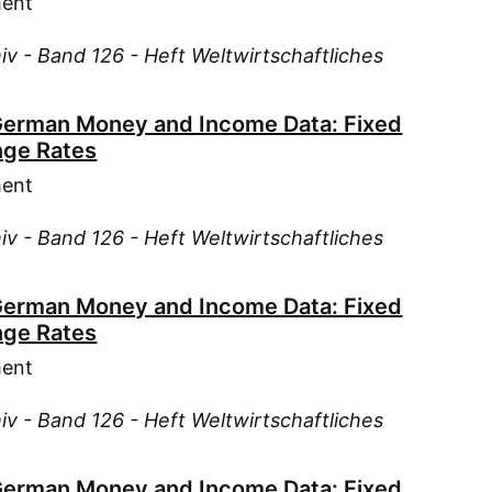
Met
ment
Lüt
Met
Mac
iv - Band 126 - Heft Weltwirtschaftliches
Moh
Man
Moh
Mei
German Money and Income Data: Fixed
Moh
Men
nge Rates
Pis
Moe
ment
Put
Moh
Sch
Muh
iv - Band 126 - Heft Weltwirtschaftliches
Spr
Möl
Sta
Mül
Demok
German Money and Income Data: Fixed
Mül
nge Rates
Sta
Nas
Demok
ment
Neu
Sta
Neu
VEB
iv - Band 126 - Heft Weltwirtschaftliches
Pas
Ver
Pet
German Money and Income Data: Fixed