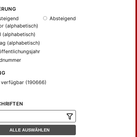
ERUNG
teigend
Absteigend
r (alphabetisch)
l (alphabetisch)
ag (alphabetisch)
ffentlichungsjahr
dnummer
NG
 verfügbar (190666)
CHRIFTEN
ALLE AUSWÄHLEN