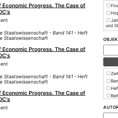
f Economic Progress. The Case of
Fin
DC's
Hop
ment
Jah
und St
te Staatswissenschaft - Band 141 - Heft
Jou
te Staatswissenschaft
theore
OBJEK
Rev
f Economic Progress. The Case of
Sta
DC's
Ausla
ment
Sta
Bunde
Zei
te Staatswissenschaft - Band 141 - Heft
Sta
Ban
te Staatswissenschaft
Deuts
Hef
Sta
f Economic Progress. The Case of
Bei
Deuts
DC's
Sta
AUTO
ment
Bunde
Wel