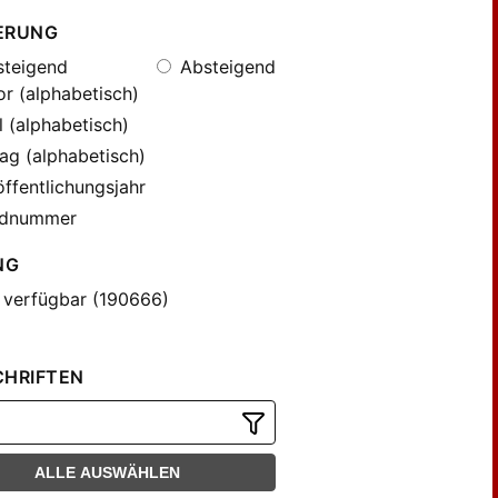
ERUNG
teigend
Absteigend
r (alphabetisch)
l (alphabetisch)
ag (alphabetisch)
ffentlichungsjahr
dnummer
NG
 verfügbar (190666)
CHRIFTEN
ALLE AUSWÄHLEN