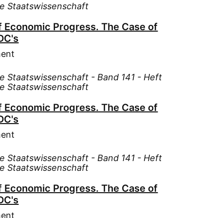
Met
Lüt
te Staatswissenschaft
Met
Mac
f Economic Progress. The Case of
Moh
Man
DC's
Moh
Mei
ment
Moh
Men
Pis
Moe
te Staatswissenschaft - Band 141 - Heft
Put
Moh
te Staatswissenschaft
Sch
Muh
f Economic Progress. The Case of
Spr
Möl
DC's
Sta
Mül
Demok
ment
Mül
Sta
Nas
Demok
te Staatswissenschaft - Band 141 - Heft
Neu
te Staatswissenschaft
Sta
Neu
VEB
f Economic Progress. The Case of
Pas
Ver
DC's
Pet
ment