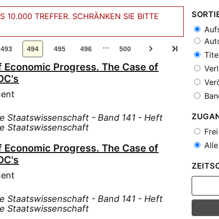
SORTI
 10.000 TREFFER. SCHRÄNKEN SIE BITTE
Aufs
Auto
…
493
494
495
496
500
Tite
f Economic Progress. The Case of
Verl
DC's
Verö
ment
Ban
ZUGA
te Staatswissenschaft - Band 141 - Heft
te Staatswissenschaft
Frei
Alle
f Economic Progress. The Case of
DC's
ZEITS
ment
te Staatswissenschaft - Band 141 - Heft
te Staatswissenschaft