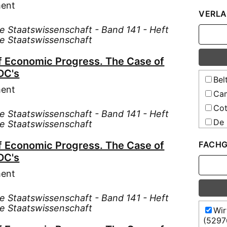
Egn
ment
Dar
VERLA
Els
Ham
te Staatswissenschaft - Band 141 - Heft
Els
Hei
te Staatswissenschaft
Eul
Jen
Fal
f Economic Progress. The Case of
Kie
DC's
Fis
Köl
Bel
For
ment
Stu
Ca
Fri
Stu
Cot
te Staatswissenschaft - Band 141 - Heft
Gre
Stu
De 
te Staatswissenschaft
Hal
Stu
De 
f Economic Progress. The Case of
FACHG
Han
Tüb
Deu
DC's
Har
Wei
Duf
Hel
ment
Wie
Fis
Hel
Hau
te Staatswissenschaft - Band 141 - Heft
Hes
Hob
te Staatswissenschaft
Wir
Hey
(5297
Hof