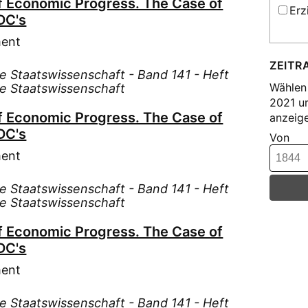
f Economic Progress. The Case of
Hof
Erz
Hof
DC's
Hof
Ins
ment
Hol
Ins
Hub
ZEITR
Ins
te Staatswissenschaft - Band 141 - Heft
Huh
(2230
Wählen 
te Staatswissenschaft
Jas
2021 u
Ins
f Economic Progress. The Case of
der Un
anzeige
Kau
DC's
Juv
Von
Kle
Juv
ment
Kre
Juv
Kri
te Staatswissenschaft - Band 141 - Heft
Lau
Köp
te Staatswissenschaft
Luc
Lam
f Economic Progress. The Case of
Luc
Lev
DC's
Luc
Lex
ment
Lus
Lie
Mau
Lie
te Staatswissenschaft - Band 141 - Heft