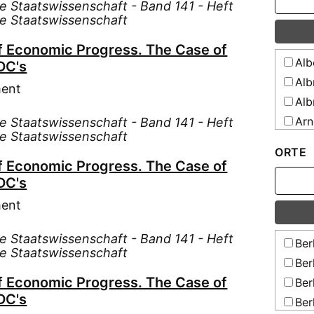
te Staatswissenschaft - Band 141 - Heft
Wir
te Staatswissenschaft
Zei
f Economic Progress. The Case of
Erzieh
Alb
DC's
Zei
Alb
Zei
ment
Staat
Alb
Arn
te Staatswissenschaft - Band 141 - Heft
te Staatswissenschaft
Bor
ORTE
Bri
f Economic Progress. The Case of
Bro
DC's
Büc
ment
Car
te Staatswissenschaft - Band 141 - Heft
Con
Ber
te Staatswissenschaft
Die
Ber
Die
f Economic Progress. The Case of
Ber
DC's
Dür
Ber