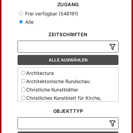
ZUGANG
Frei verfügbar (546191)
Alle
ZEITSCHRIFTEN
ALLE AUSWÄHLEN
Architectura
Architektonische Rundschau
Christliche Kunstblätter
Christliches Kunstblatt für Kirche,
Schule u. Haus
OBJEKTTYP
Chronik für vervielfältigende Kunst
Das Kunstgewerbe
Das Kunstgewerbe in Elsaß-Lothringen