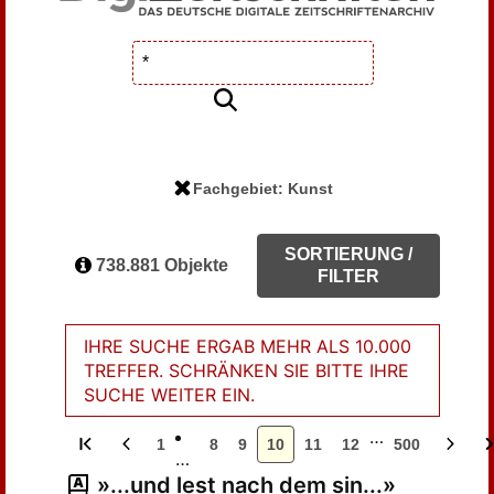
Fachgebiet: Kunst
SORTIERUNG /
738.881 Objekte
FILTER
IHRE SUCHE ERGAB MEHR ALS 10.000
TREFFER. SCHRÄNKEN SIE BITTE IHRE
SUCHE WEITER EIN.
…
1
8
9
10
11
12
500
…
»...und lest nach dem sin...»