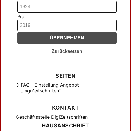
Hirschberg, Leopold (299)
Hohenemser, Richard (197)
Bis
Hucke , Helmut (98)
Istel, Edgar (697)
ÜBERNEHMEN
Jenny, Markus (178)
Kade, Reinhard (90)
Zurücksetzen
Kalischer, Alfr. Chr. (197)
Kapp, Julius (265)
Kiesewetter, R. G. (119)
SEITEN
Koller, Oswald (120)
FAQ - Einstellung Angebot
Krebs, Carl (151)
„DigiZeitschriften“
Kretschmar, Georg (115)
Kretzschmar, Hermann (144)
KONTAKT
Krummacher , Friedhelm (99)
Geschäftsstelle DigiZeitschriften
Kruse, Georg Richard (203)
HAUSANSCHRIFT
Liliencron, R. von (211)