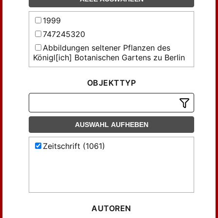
1999
747245320
Abbildungen seltener Pflanzen des
Königl[ich] Botanischen Gartens zu Berlin
Abhandlungen der Gesellschaft der
Wissenschaften in Göttingen,
OBJEKTTYP
Mathematisch-Physikalische Klasse
Abhandlungen des Thüringischen
Botanischen Vereins 'Irmischia' zu
Sondershausen
AUSWAHL AUFHEBEN
Abhandlungen über Preussens
Zeitschrift (1061)
Kommunalwesen und denkwürdige
vaterländische Gesetze und Einrichtungen
Acta Facultatis Rerum Naturalium
Universitatis Comenianae
Acta mathematica Universitatis
Comenianae
AUTOREN
Aequationes mathematicae