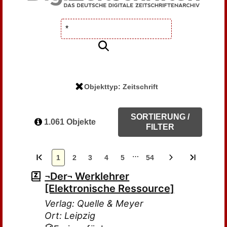
Objekttyp: Zeitschrift
SORTIERUNG /
1.061 Objekte
FILTER
…
1
2
3
4
5
54
¬Der¬ Werklehrer
[Elektronische Ressource]
Verlag: Quelle & Meyer
Ort: Leipzig