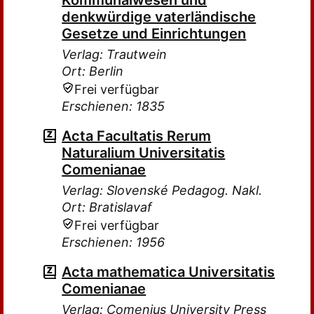
Kommunalwesen und
denkwürdige vaterländische
Gesetze und Einrichtungen
Verlag: Trautwein
Ort: Berlin
Frei verfügbar
Erschienen: 1835
Acta Facultatis Rerum
Naturalium Universitatis
Comenianae
Verlag: Slovenské Pedagog. Nakl.
Ort: Bratislavaf
Frei verfügbar
Erschienen: 1956
Acta mathematica Universitatis
Comenianae
Verlag: Comenius University Press