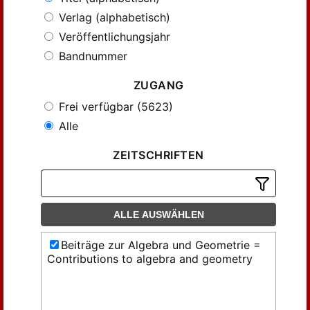
Verlag (alphabetisch)
Veröffentlichungsjahr
Bandnummer
ZUGANG
Frei verfügbar (5623)
Alle
ZEITSCHRIFTEN
ALLE AUSWÄHLEN
Beiträge zur Algebra und Geometrie =
Contributions to algebra and geometry