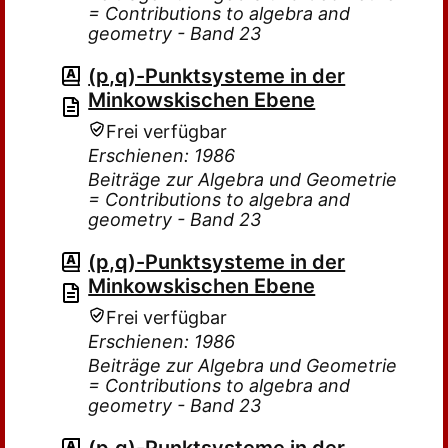
= Contributions to algebra and
geometry - Band 23
(p,q)-Punktsysteme in der
Minkowskischen Ebene
Frei verfügbar
Erschienen: 1986
Beiträge zur Algebra und Geometrie
= Contributions to algebra and
geometry - Band 23
(p,q)-Punktsysteme in der
Minkowskischen Ebene
Frei verfügbar
Erschienen: 1986
Beiträge zur Algebra und Geometrie
= Contributions to algebra and
geometry - Band 23