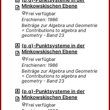
(p,q)-Punktsysteme in der
Minkowskischen Ebene
Frei verfügbar
Erschienen: 1986
Beiträge zur Algebra und Geometrie
= Contributions to algebra and
geometry - Band 23
(p,q)-Punktsysteme in der
Minkowskischen Ebene
Frei verfügbar
Erschienen: 1986
Beiträge zur Algebra und Geometrie
= Contributions to algebra and
geometry - Band 23
(p,q)-Punktsysteme in der
Minkowskischen Ebene
Frei verfügbar