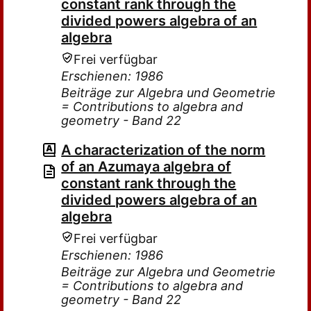
constant rank through the
divided powers algebra of an
algebra
Frei verfügbar
Erschienen: 1986
Beiträge zur Algebra und Geometrie
= Contributions to algebra and
geometry - Band 22
A characterization of the norm
of an Azumaya algebra of
constant rank through the
divided powers algebra of an
algebra
Frei verfügbar
Erschienen: 1986
Beiträge zur Algebra und Geometrie
= Contributions to algebra and
geometry - Band 22