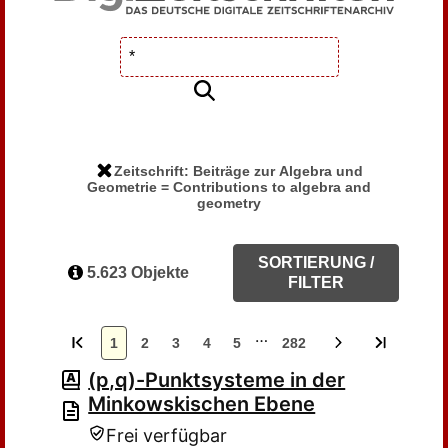
Zeitschrift: Beiträge zur Algebra und
Geometrie = Contributions to algebra and
geometry
SORTIERUNG /
5.623 Objekte
FILTER
…
1
2
3
4
5
282
(p,q)-Punktsysteme in der
Minkowskischen Ebene
Frei verfügbar