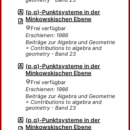
(p,q)-Punktsysteme in der
Minkowskischen Ebene
Frei verfügbar
Erschienen: 1986
Beiträge zur Algebra und Geometrie
= Contributions to algebra and
geometry - Band 23
(p,q)-Punktsysteme in der
Minkowskischen Ebene
Frei verfügbar
Erschienen: 1986
Beiträge zur Algebra und Geometrie
= Contributions to algebra and
geometry - Band 23
(p,q)-Punktsysteme in der
Minkowskischen Ebene