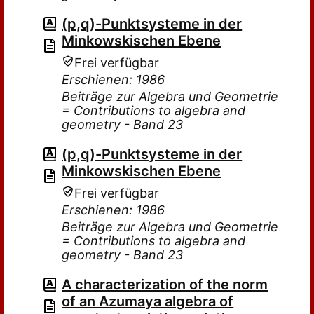
(p,q)-Punktsysteme in der
Minkowskischen Ebene
Frei verfügbar
Erschienen: 1986
Beiträge zur Algebra und Geometrie
= Contributions to algebra and
geometry - Band 23
(p,q)-Punktsysteme in der
Minkowskischen Ebene
Frei verfügbar
Erschienen: 1986
Beiträge zur Algebra und Geometrie
= Contributions to algebra and
geometry - Band 23
A characterization of the norm
of an Azumaya algebra of