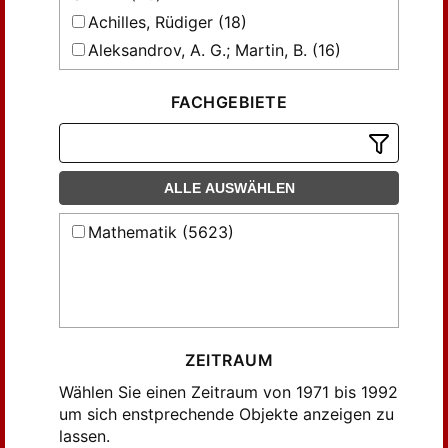
Achilles, Rüdiger (18)
Aleksandrov, A. G.; Martin, B. (16)
Armanious, M. H. (19)
FACHGEBIETE
BANNUSCHER, W. (51)
BEYER, G. (18)
BEZDEK, KÁROLY (20)
BEZDEK, KÁROLY; Bezdek, András (26)
ALLE AUSWÄHLEN
BOHNE, E. (23)
Mathematik (5623)
BOHNE, E.; MÖLLER, R. (22)
BRAUNER, H. (20)
BUCHSTEINER, H.H. (28)
Bannuscher, Wolfgang (29)
Bezdek, K. (18)
ZEITRAUM
Brückmann, P. (24)
Wählen Sie einen Zeitraum von 1971 bis 1992
um sich enstprechende Objekte anzeigen zu
Brückmann, P.; Staskowiak, M. (28)
lassen.
BÖHM, J. (126)