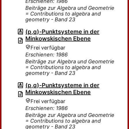
Erschienen: 1986
Beiträge zur Algebra und Geometrie
= Contributions to algebra and
geometry - Band 23
(p,q)-Punktsysteme in der
Minkowskischen Ebene
Frei verfügbar
Erschienen: 1986
Beiträge zur Algebra und Geometrie
= Contributions to algebra and
geometry - Band 23
(p,q)-Punktsysteme in der
Minkowskischen Ebene
Frei verfügbar
Erschienen: 1986
Beiträge zur Algebra und Geometrie
= Contributions to algebra and
geometry - Band 23