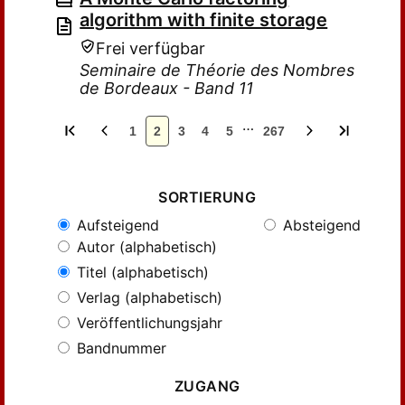
algorithm with finite storage
Frei verfügbar
Seminaire de Théorie des Nombres
de Bordeaux - Band 11
…
1
2
3
4
5
267
SORTIERUNG
Aufsteigend
Absteigend
Autor (alphabetisch)
Titel (alphabetisch)
Verlag (alphabetisch)
Veröffentlichungsjahr
Bandnummer
ZUGANG