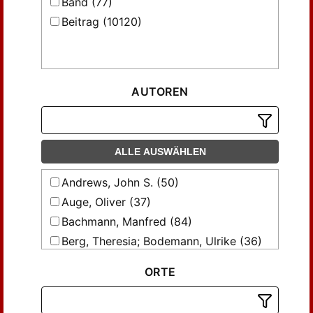
Band (77)
Beitrag (10120)
AUTOREN
ALLE AUSWÄHLEN
Andrews, John S. (50)
Auge, Oliver (37)
Bachmann, Manfred (84)
Berg, Theresia; Bodemann, Ulrike (36)
Berggötz, Oliver (49)
ORTE
Bergstraesser, Dorothea (82)
Berschin, Walter (49)