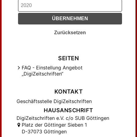
Kiel, Rainer-Maria (73)
Klose, Wolfgang (43)
ÜBERNEHMEN
Klotzbücher , Alois (69)
Knop, Wolfgang (75)
Zurücksetzen
Kogman-Appel, Katrin (33)
Kolb, Albert (106)
Koschorreck, Walter (43)
SEITEN
Krause, Friedhilde (44)
FAQ - Einstellung Angebot
Krumeich, Kirsten (42)
„DigiZeitschriften“
Lemmerich, Jost (44)
Leu, Urs B. (42)
KONTAKT
Mittler, Elmar (86)
Geschäftsstelle DigiZeitschriften
Müller, Elisabeth (33)
HAUSANSCHRIFT
Needham, Paul (57)
DigiZeitschriften e.V. c/o SUB Göttingen
Neuheuser, Hanns Peter (39)
Platz der Göttinger Sieben 1
Obhof, Ute (94)
D-37073 Göttingen