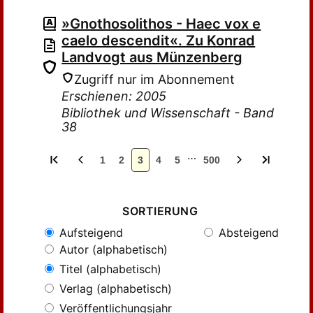
»Gnothosolithos - Haec vox e
caelo descendit«. Zu Konrad
Landvogt aus Münzenberg
Zugriff nur im Abonnement
Erschienen: 2005
Bibliothek und Wissenschaft - Band
38
…
1
2
3
4
5
500
SORTIERUNG
Aufsteigend
Absteigend
Autor (alphabetisch)
Titel (alphabetisch)
Verlag (alphabetisch)
Veröffentlichungsjahr