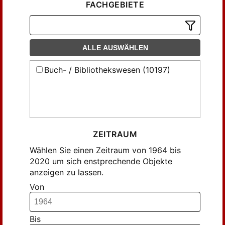
Günther, Johannes (98)
FACHGEBIETE
Haar, Karl-Heinz (93)
Hakelberg, Dietrich (35)
Heesakkers, Chris L. (47)
ALLE AUSWÄHLEN
Heinzer, Felix (81)
Buch- / Bibliothekswesen (10197)
Hendricks, Cornelia (83)
Henss, Walter (34)
Hunnisett, Basil (50)
Högy, Udo (88)
Irtenkauf, Wolfgang (74)
ZEITRAUM
Jammers, Antonius (64)
Wählen Sie einen Zeitraum von 1964 bis
Jammers, Ewald (78)
2020 um sich enstprechende Objekte
anzeigen zu lassen.
Jank, Dagmar (98)
Von
Juhr, Hannelore (50)
Kempf, Klaus (49)
Kettig, Konrad (57)
Bis