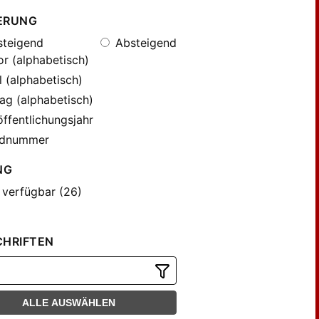
ERUNG
teigend
Absteigend
r (alphabetisch)
l (alphabetisch)
ag (alphabetisch)
ffentlichungsjahr
dnummer
NG
 verfügbar (26)
CHRIFTEN
ALLE AUSWÄHLEN