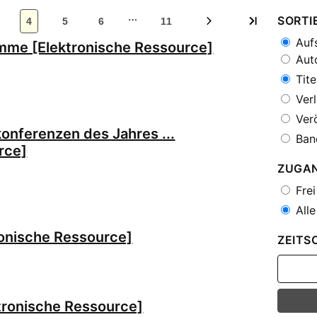
…
SORTI
4
5
6
11
Aufs
imme [Elektronische Ressource]
Auto
Tite
Verl
Verö
onferenzen des Jahres ...
Ban
rce]
ZUGA
Frei
Alle
ronische Ressource]
ZEITS
ktronische Ressource]