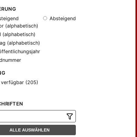
ERUNG
teigend
Absteigend
r (alphabetisch)
l (alphabetisch)
ag (alphabetisch)
ffentlichungsjahr
dnummer
NG
 verfügbar (205)
CHRIFTEN
ALLE AUSWÄHLEN