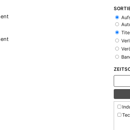
SORTI
ment
Aufs
Auto
Tite
ment
Verl
Verö
Ban
ZEITS
Ind
Tec