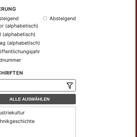
ERUNG
teigend
Absteigend
r (alphabetisch)
l (alphabetisch)
ag (alphabetisch)
ffentlichungsjahr
dnummer
CHRIFTEN
ALLE AUSWÄHLEN
ustriekultur
hnikgeschichte