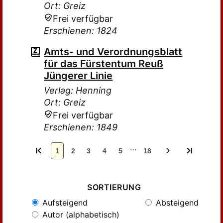
Ort: Greiz
Frei verfügbar
Erschienen: 1824
Amts- und Verordnungsblatt
für das Fürstentum Reuß
Jüngerer Linie
Verlag: Henning
Ort: Greiz
Frei verfügbar
Erschienen: 1849
…
1
2
3
4
5
18
SORTIERUNG
Aufsteigend
Absteigend
Autor (alphabetisch)