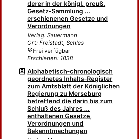
derer in der königl. preuß.
Gesetz-Sammlung ...
erschienenen Gesetze und
Verordnungen
Verlag: Sauermann
Ort: Freistadt, Schles
Frei verfügbar
Erschienen: 1838
Alphabetisch-chronologisch
geordnetes Inhalts-Register
zum Amtsblatt der Königlichen
Regierung zu Merseburg
betreffend die darin bis zum
Schluß des Jahres ...
enthaltenen Gesetze,
Verordnungen und
Bekanntmachungen