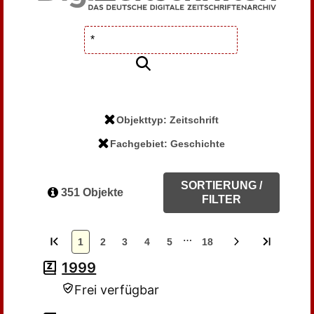
Objekttyp: Zeitschrift
Fachgebiet: Geschichte
SORTIERUNG /
351 Objekte
FILTER
…
1
2
3
4
5
18
1999
Frei verfügbar