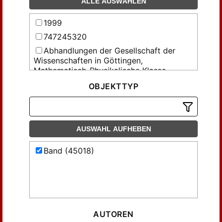
ALLE AUSWÄHLEN
1999
747245320
Abhandlungen der Gesellschaft der
Wissenschaften in Göttingen,
Mathematisch-Physikalische Klasse
Abhandlungen über Preussens
OBJEKTTYP
Kommunalwesen und denkwürdige
vaterländische Gesetze und Einrichtungen
Acta Facultatis Rerum Naturalium
Universitatis Comenianae
AUSWAHL AUFHEBEN
Acta mathematica Universitatis
Band (45018)
Comenianae
Aequationes mathematicae
Allerhöchst privilegierte schleswig-
holsteinische Anzeigen
Allerhöchst privilegirte holsteinische
Anzeigen
AUTOREN