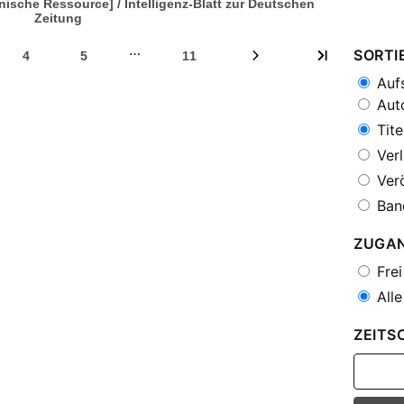
nische Ressource] / Intelligenz-Blatt zur Deutschen
Zeitung
…
SORTI
4
5
11
Aufs
Auto
Tite
Verl
Verö
Ban
ZUGA
Frei
Alle
ZEITS