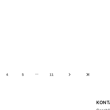
…
4
5
11
KONT