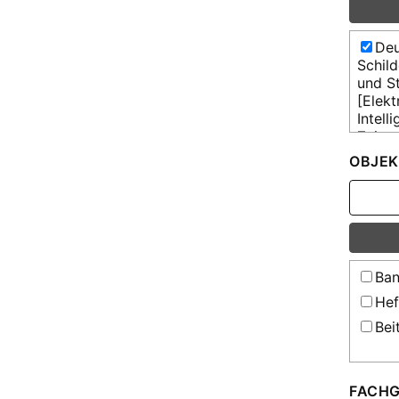
Deu
Schil
und St
[Elekt
Intell
Zeitu
OBJEK
Ban
Hef
Bei
FACHG