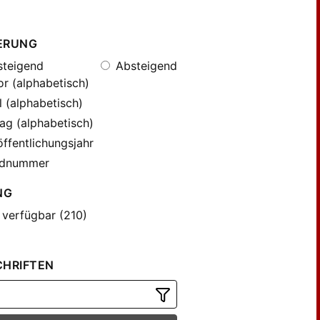
ERUNG
teigend
Absteigend
r (alphabetisch)
l (alphabetisch)
ag (alphabetisch)
ffentlichungsjahr
dnummer
NG
 verfügbar (210)
CHRIFTEN