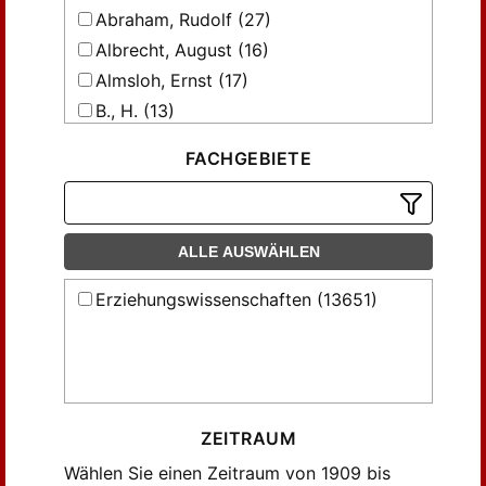
Abraham, Rudolf (27)
Albrecht, August (16)
Almsloh, Ernst (17)
B., H. (13)
Baege, M. H. (13)
FACHGEBIETE
Barthel, Max (41)
Barthel, Paul (12)
Behne, Adolf (58)
ALLE AUSWÄHLEN
Bernstein, Paul (18)
Biging, Curt (60)
Erziehungswissenschaften (13651)
Borchardt, Julian (21)
Bourquin, Hans (20)
Brand, Jürgen (98)
Broido, D. (16)
ZEITRAUM
Bruno, Adolf (52)
Wählen Sie einen Zeitraum von 1909 bis
Bröger, Karl (13)