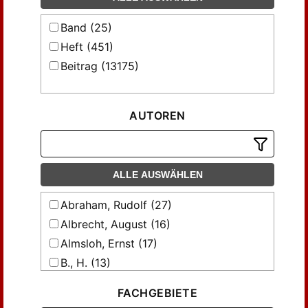
Band (25)
Heft (451)
Beitrag (13175)
AUTOREN
ALLE AUSWÄHLEN
Abraham, Rudolf (27)
Albrecht, August (16)
Almsloh, Ernst (17)
B., H. (13)
Baege, M. H. (13)
FACHGEBIETE
Barthel, Max (41)