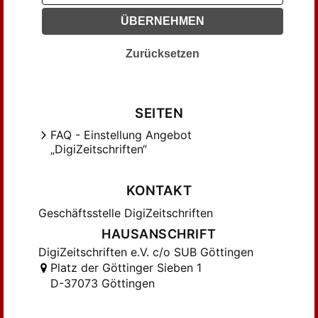
Döltz, Emma (22)
ÜBERNEHMEN
Döring, Christian (11)
Eckstein, G. (12)
Zurücksetzen
Eckstein, Gustav (94)
Ekkehard, ... (14)
Ellinger, A. (21)
SEITEN
Elsner, Fritz (25)
FAQ - Einstellung Angebot
„DigiZeitschriften“
Engelhardt, Viktor (43)
Fehlinger, H. (30)
KONTAKT
Fehlinger, Hans (24)
Frank, Josef Maria (11)
Geschäftsstelle DigiZeitschriften
Freudenthal, August (11)
HAUSANSCHRIFT
Ger., A. (16)
DigiZeitschriften e.V. c/o SUB Göttingen
Platz der Göttinger Sieben 1
Graf, Georg Engelbert (111)
D-37073 Göttingen
Grötzsch, Robert (23)
Haenisch, Konrad (24)