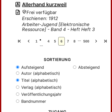
Allerhand kurzweil
Frei verfügbar
Erschienen: 1912
Arbeiter-Jugend [Elektronische
Ressource] - Band 4 - Heft Heft 3
…
1
4
5
6
7
8
500
…
SORTIERUNG
Aufsteigend
Absteigend
Autor (alphabetisch)
Titel (alphabetisch)
Verlag (alphabetisch)
Veröffentlichungsjahr
Bandnummer
ZUGANG