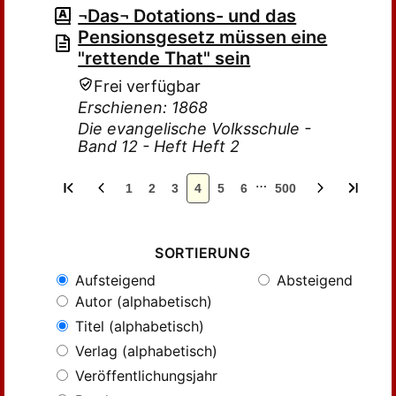
¬Das¬ Dotations- und das
Pensionsgesetz müssen eine
"rettende That" sein
Frei verfügbar
Erschienen: 1868
Die evangelische Volksschule -
Band 12 - Heft Heft 2
…
1
2
3
4
5
6
500
SORTIERUNG
Aufsteigend
Absteigend
Autor (alphabetisch)
Titel (alphabetisch)
Verlag (alphabetisch)
Veröffentlichungsjahr