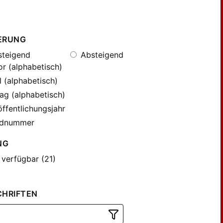
ERUNG
teigend
Absteigend
r (alphabetisch)
l (alphabetisch)
ag (alphabetisch)
ffentlichungsjahr
dnummer
NG
 verfügbar (21)
CHRIFTEN