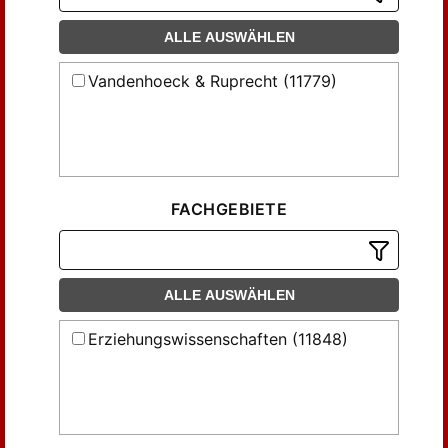
Brednow, Walter (29)
ALLE AUSWÄHLEN
Brettschneider, Georg (39)
Brezinka, Wolfgang (77)
Vandenhoeck & Ruprecht (11779)
Böckmann, Paul (42)
Curth, Hermann (39)
Dietz, Heinrich (46)
Dockhorn, Klaus (28)
Doerne, Martin (19)
FACHGEBIETE
Ehrentreich, Alfred (92)
Einem, Herbert von (32)
Elschenbroich, Adalbert (20)
ALLE AUSWÄHLEN
Erbe, Hans Walter (43)
Erziehungswissenschaften (11848)
Flitner, Wilhelm (94)
Froese, Leonhard (41)
Fuentes-Rojo, Aurelio (29)
Furck, Carl Ludwig (22)