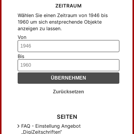
Gerber, Rudolf (37)
ZEITRAUM
Gerson, Walter (114)
Wählen Sie einen Zeitraum von 1946 bis
Greiner, Martin (51)
1960 um sich enstprechende Objekte
anzeigen zu lassen.
Grimme, Adolf (90)
Von
Günther, Helmut (30)
Haeuptner, Gerhard (29)
Hahn, Kurt (21)
Bis
Hammelsbeck, Oskar (50)
Hartleb, J. (22)
ÜBERNEHMEN
Hartleb, Josef (25)
Heimpel, Elisabeth (128)
Zurücksetzen
Heimpel, Hermann (130)
Heiseler, Bernt von (173)
Hentig, Hartmut von (41)
SEITEN
Herrigel, Hermann (102)
FAQ - Einstellung Angebot
Hinterhäuser, Hans (27)
„DigiZeitschriften“