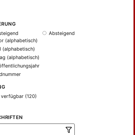
ERUNG
teigend
Absteigend
r (alphabetisch)
l (alphabetisch)
ag (alphabetisch)
ffentlichungsjahr
dnummer
NG
 verfügbar (120)
CHRIFTEN