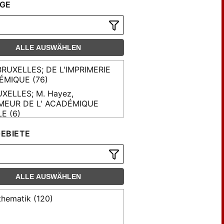
GE
ALLE AUSWÄHLEN
BRUXELLES; DE L'IMPRIMERIE
ÉMIQUE (76)
XELLES; M. Hayez,
MEUR DE L' ACADÉMIQUE
E (6)
XELLES; M. Hayez,
EBIETE
MEUR DE L'ACADÉMIE ROYALE
cadémie royale de Bruxelles
ALLE AUSWÄHLEN
Hayez, IMPRIMEUR DE
DEMIE ROYALE (6)
hematik (120)