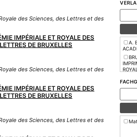
VERLA
oyale des Sciences, des Lettres et des
MIE IMPÉRIALE ET ROYALE DES
A. 
-LETTRES DE BRUXELLES
ACAD
BRU
IMPRI
oyale des Sciences, des Lettres et des
ROYAL
BRU
FACHG
IMPRI
MIE IMPÉRIALE ET ROYALE DES
(3)
-LETTRES DE BRUXELLES
L'A
(29)
M. 
L'ACA
oyale des Sciences, des Lettres et des
Mat