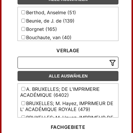
Berthod, Anselme (51)
Beunie, de J. de (139)
Borgnet (165)
Bouchaute, van (40)
Briart, Alph.; Cornet, F.L. (6)
VERLAGE
Burtin, Franc.Xav. (17)
Caldecott (53)
Catalan, Eugène (699)
ALLE AUSWÄHLEN
Cesàro, G. (80)
Chalon, Renier (38)
A. BRUXELLES; DE L'IMPRIMERIE
ACADÉMIQUE (6402)
Chasteler, du (78)
BRUXELLES; M. Hayez, IMPRIMEUR DE
Chevalier, Abbé (68)
L' ACADÉMIQUE ROYALE (479)
Coemans, Eugène (21)
BRUXELLES; M. Hayez, IMPRIMEUR DE
Crahay, J.G. (44)
L'ACADÉMIE ROYALE (266)
FACHGEBIETE
Decker, P. de (25)
L'Académie royale de Bruxelles (2739)