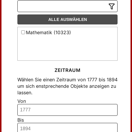
Deruyts, Jacques (21)
M. Hayez, IMPRIMEUR DE L'ACADEMIE
Devaux, Paul (80)
ROYALE (437)
ALLE AUSWÄHLEN
Dumont, A.H. (6)
Duprez, F. (104)
Mathematik (10323)
Durondeau (27)
Folie, F. (72)
Fraula, Comte de (30)
Gachard (172)
Gallitzin, de le Prin de (21)
ZEITRAUM
Gerard (29)
Wählen Sie einen Zeitraum von 1777 bis 1894
um sich enstprechende Objekte anzeigen zu
Ghesquiere, Josepho (80)
lassen.
Gilbert, Ph. (21)
Von
Gluge (12)
Godart (7)
Guillaume (6)
Bis
Hansteen (19)