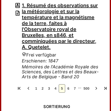
1. Résumé des observations sur
la météorologie et sur la
température et la magnétisme
de la terre, faites à
l'Observatoire royal de
Bruxelles, en s846, et
comminiquées par le directeur,
A. Quetelet.
Frei verfügbar
Erschienen: 1847
Mémoires de l'Académie Royale des
Sciences, des Lettres et des Beaux-
Arts de Belgique - Band 20
…
1
2
3
4
5
6
7
500
SORTIERUNG