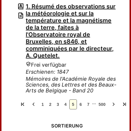
1. Résumé des observations sur
la météorologie et sur la
température et la magnétisme
de la terre, faites à
l'Observatoire royal de
Bruxelles, en s846, et
comminiquées par le directeur,
A. Quetelet.
Frei verfügbar
Erschienen: 1847
Mémoires de l'Académie Royale des
Sciences, des Lettres et des Beaux-
Arts de Belgique - Band 20
…
1
2
3
4
5
6
7
500
SORTIERUNG