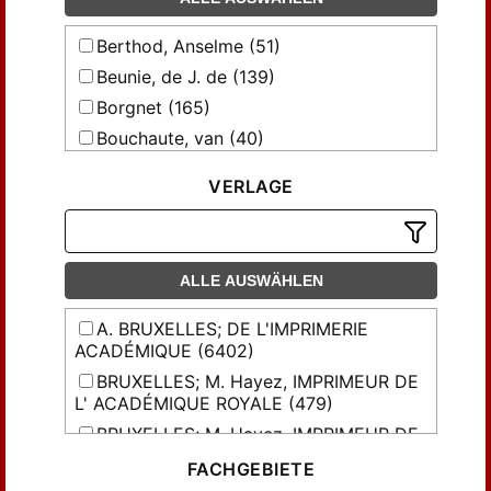
Berthod, Anselme (51)
Beunie, de J. de (139)
Borgnet (165)
Bouchaute, van (40)
Briart, Alph.; Cornet, F.L. (6)
VERLAGE
Burtin, Franc.Xav. (17)
Caldecott (53)
Catalan, Eugène (699)
ALLE AUSWÄHLEN
Cesàro, G. (80)
Chalon, Renier (38)
A. BRUXELLES; DE L'IMPRIMERIE
ACADÉMIQUE (6402)
Chasteler, du (78)
BRUXELLES; M. Hayez, IMPRIMEUR DE
Chevalier, Abbé (68)
L' ACADÉMIQUE ROYALE (479)
Coemans, Eugène (21)
BRUXELLES; M. Hayez, IMPRIMEUR DE
Crahay, J.G. (44)
L'ACADÉMIE ROYALE (266)
FACHGEBIETE
Decker, P. de (25)
L'Académie royale de Bruxelles (2739)