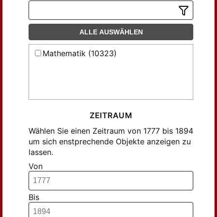
Deruyts, Jacques (21)
M. Hayez, IMPRIMEUR DE L'ACADEMIE
Devaux, Paul (80)
ROYALE (437)
ALLE AUSWÄHLEN
Dumont, A.H. (6)
Duprez, F. (104)
Mathematik (10323)
Durondeau (27)
Folie, F. (72)
Fraula, Comte de (30)
Gachard (172)
Gallitzin, de le Prin de (21)
ZEITRAUM
Gerard (29)
Wählen Sie einen Zeitraum von 1777 bis 1894
um sich enstprechende Objekte anzeigen zu
Ghesquiere, Josepho (80)
lassen.
Gilbert, Ph. (21)
Von
Gluge (12)
Godart (7)
Guillaume (6)
Bis
Hansteen (19)