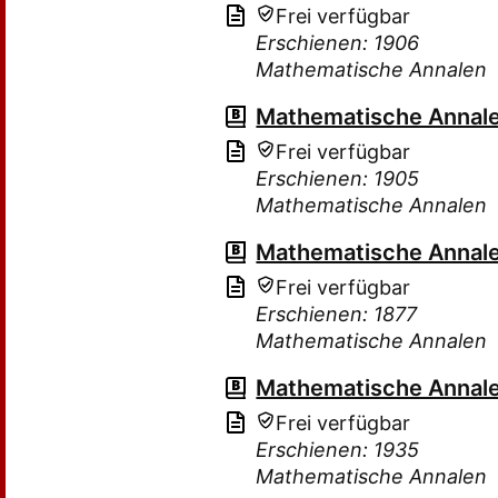
Frei verfügbar
Erschienen: 1906
Mathematische Annalen
Mathematische Annal
Frei verfügbar
Erschienen: 1905
Mathematische Annalen
Mathematische Annal
Frei verfügbar
Erschienen: 1877
Mathematische Annalen
Mathematische Annal
Frei verfügbar
Erschienen: 1935
Mathematische Annalen