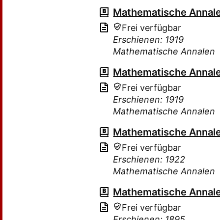
Mathematische Annal
Frei verfügbar
Erschienen: 1919
Mathematische Annalen
Mathematische Annal
Frei verfügbar
Erschienen: 1919
Mathematische Annalen
Mathematische Annal
Frei verfügbar
Erschienen: 1922
Mathematische Annalen
Mathematische Annal
Frei verfügbar
Erschienen: 1895