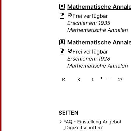
Mathematische Annal
Frei verfügbar
Erschienen: 1935
Mathematische Annalen
Mathematische Annal
Frei verfügbar
Erschienen: 1928
Mathematische Annalen
…
1
17
SEITEN
FAQ - Einstellung Angebot
„DigiZeitschriften“