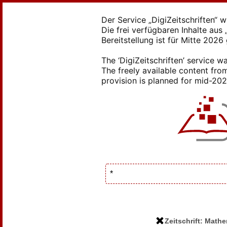
Der Service „DigiZeitschriften“ 
Die frei verfügbaren Inhalte au
Bereitstellung ist für Mitte 2026
The ‘DigiZeitschriften’ service
The freely available content from
provision is planned for mid-2026
Zeitschrift: Math