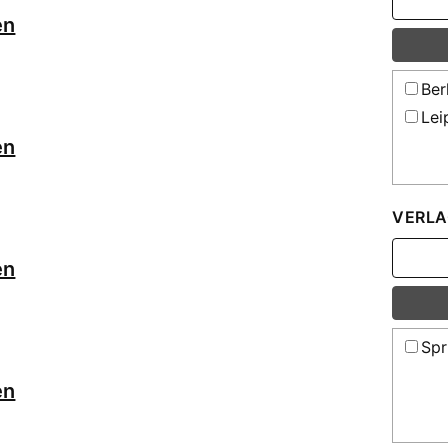
en
Ber
Lei
en
VERLA
en
Spr
en