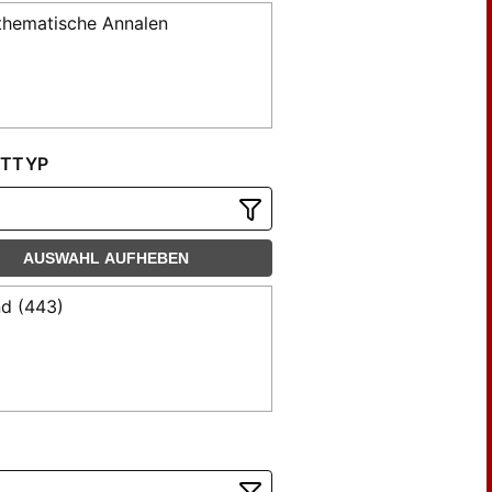
hematische Annalen
TTYP
AUSWAHL AUFHEBEN
d (443)