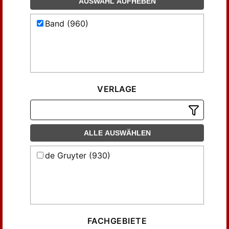
AUSWAHL AUFHEBEN
Band (960)
VERLAGE
ALLE AUSWÄHLEN
de Gruyter (930)
FACHGEBIETE