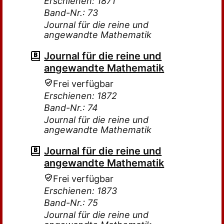
Erschienen: 1871
Band-Nr.: 73
Journal für die reine und
angewandte Mathematik
Journal für die reine und
angewandte Mathematik
Frei verfügbar
Erschienen: 1872
Band-Nr.: 74
Journal für die reine und
angewandte Mathematik
Journal für die reine und
angewandte Mathematik
Frei verfügbar
Erschienen: 1873
Band-Nr.: 75
Journal für die reine und