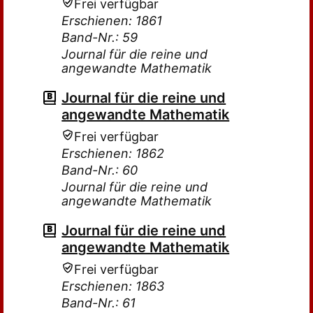
Frei verfügbar
Erschienen: 1861
Band-Nr.: 59
Journal für die reine und
angewandte Mathematik
Journal für die reine und
angewandte Mathematik
Frei verfügbar
Erschienen: 1862
Band-Nr.: 60
Journal für die reine und
angewandte Mathematik
Journal für die reine und
angewandte Mathematik
Frei verfügbar
Erschienen: 1863
Band-Nr.: 61