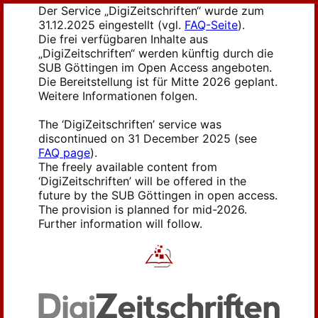
Der Service „DigiZeitschriften“ wurde zum
31.12.2025 eingestellt (vgl.
FAQ-Seite
).
Die frei verfügbaren Inhalte aus
„DigiZeitschriften“ werden künftig durch die
SUB Göttingen im Open Access angeboten.
Die Bereitstellung ist für Mitte 2026 geplant.
Weitere Informationen folgen.
The ‘DigiZeitschriften’ service was
discontinued on 31 December 2025 (see
FAQ page
).
The freely available content from
‘DigiZeitschriften’ will be offered in the
future by the SUB Göttingen in open access.
The provision is planned for mid-2026.
Further information will follow.