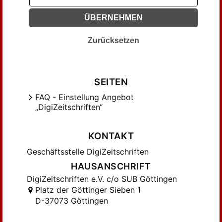
ÜBERNEHMEN
Zurücksetzen
SEITEN
FAQ - Einstellung Angebot
„DigiZeitschriften“
KONTAKT
Geschäftsstelle DigiZeitschriften
HAUSANSCHRIFT
DigiZeitschriften e.V. c/o SUB Göttingen
Platz der Göttinger Sieben 1
D-37073 Göttingen