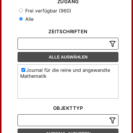
ZUGANG
Frei verfügbar (960)
Alle
ZEITSCHRIFTEN
ALLE AUSWÄHLEN
Journal für die reine und angewandte
Mathematik
OBJEKTTYP