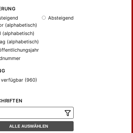
ERUNG
teigend
Absteigend
r (alphabetisch)
l (alphabetisch)
ag (alphabetisch)
ffentlichungsjahr
dnummer
NG
 verfügbar (960)
CHRIFTEN
ALLE AUSWÄHLEN