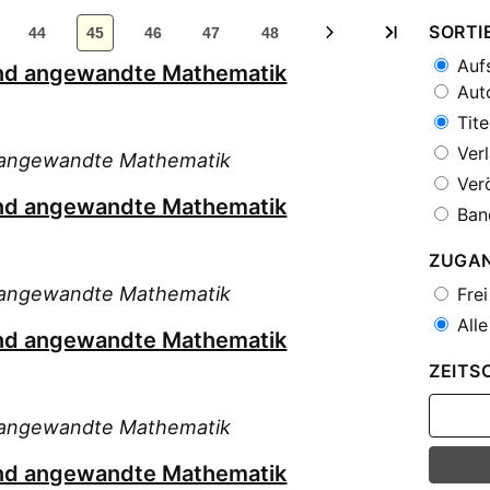
SORTI
44
45
46
47
48
Aufs
 und angewandte Mathematik
Auto
Tite
Verl
nd angewandte Mathematik
Verö
 und angewandte Mathematik
Ban
ZUGA
nd angewandte Mathematik
Frei
Alle
 und angewandte Mathematik
ZEITS
nd angewandte Mathematik
 und angewandte Mathematik