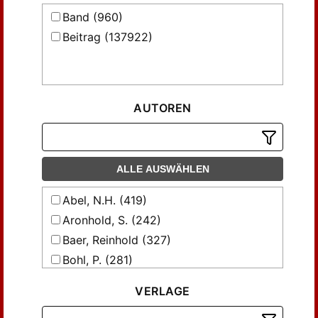
Band (960)
Beitrag (137922)
AUTOREN
ALLE AUSWÄHLEN
Abel, N.H. (419)
Aronhold, S. (242)
Baer, Reinhold (327)
Bohl, P. (281)
Bois-Reymond, Paul du (228)
VERLAGE
Burde, Klaus (173)