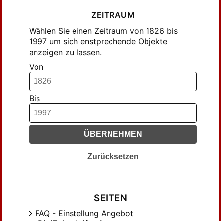
Gudermann, C. (1049)
ZEITRAUM
Gudermann, Chr. (235)
Wählen Sie einen Zeitraum von 1826 bis
Gundelfinger, S. (178)
1997 um sich enstprechende Objekte
anzeigen zu lassen.
Hamburger, M. (185)
Hasse, Helmut (562)
Von
Hauck, Guido (245)
Haupt, Otto (275)
Bis
Heine, E. (539)
Helmholtz, H. (189)
ÜBERNEHMEN
Helmholtz, H. von (165)
Hensel, K. (647)
Zurücksetzen
Hensel, Kurt (201)
Hermes, O. (343)
Hermite, C. (182)
SEITEN
Hermite, Ch. (291)
FAQ - Einstellung Angebot
Hesse, O. (252)