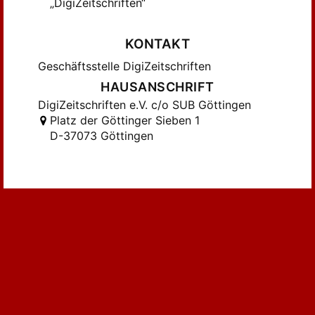
„DigiZeitschriften“
Hesse, Otto (271)
Hooley, Christopher (582)
KONTAKT
Horn, J. (540)
Geschäftsstelle DigiZeitschriften
Jacobi, C.G.J. (1873)
HAUSANSCHRIFT
Joachimsthal, F. (206)
DigiZeitschriften e.V. c/o SUB Göttingen
Jordan, Camille (282)
Platz der Göttinger Sieben 1
Jung, Heinrich (165)
D-37073 Göttingen
Jung, Heinrich W.E. (475)
Kanold, Hans-Joachim (192)
Kiepert, L. (163)
Kirchhoff, G. (176)
Kneser, Adolf (242)
Koebe, Paul (192)
Kronecker, L. (488)
Krull, Wolfgang (195)
Kummer, E.E. (690)