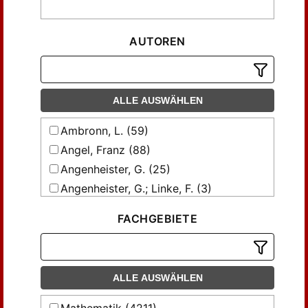
AUTOREN
ALLE AUSWÄHLEN
Ambronn, L. (59)
Angel, Franz (88)
Angenheister, G. (25)
Angenheister, G.; Linke, F. (3)
Ashauer, H.; Hollister, J. S. (4)
FACHGEBIETE
Ashauer, Hans (34)
Bonwetsch, Nathanel (47)
Bothe, W. (6)
ALLE AUSWÄHLEN
Brendel, Martin (13)
Brinkmann, Roland (4)