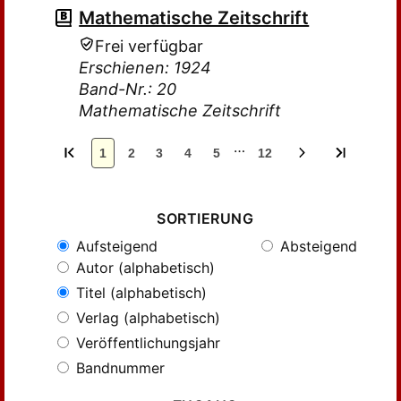
Mathematische Zeitschrift
Frei verfügbar
Erschienen: 1924
Band-Nr.: 20
Mathematische Zeitschrift
…
1
2
3
4
5
12
SORTIERUNG
Aufsteigend
Absteigend
Autor (alphabetisch)
Titel (alphabetisch)
Verlag (alphabetisch)
Veröffentlichungsjahr
Bandnummer