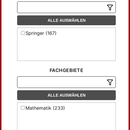
ALLE AUSWÄHLEN
Springer (167)
FACHGEBIETE
ALLE AUSWÄHLEN
Mathematik (233)