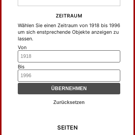
ZEITRAUM
Wählen Sie einen Zeitraum von 1918 bis 1996
um sich enstprechende Objekte anzeigen zu
lassen.
Von
Bis
ÜBERNEHMEN
Zurücksetzen
SEITEN