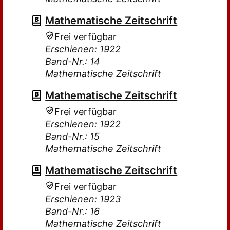
Mathematische Zeitschrift
Frei verfügbar
Erschienen: 1922
Band-Nr.: 14
Mathematische Zeitschrift
Mathematische Zeitschrift
Frei verfügbar
Erschienen: 1922
Band-Nr.: 15
Mathematische Zeitschrift
Mathematische Zeitschrift
Frei verfügbar
Erschienen: 1923
Band-Nr.: 16
Mathematische Zeitschrift