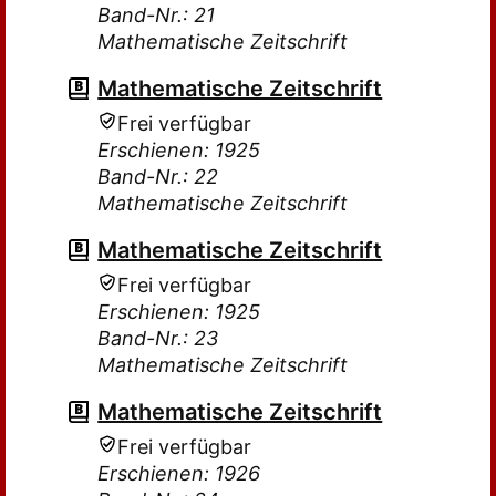
Band-Nr.: 21
Mathematische Zeitschrift
Mathematische Zeitschrift
Frei verfügbar
Erschienen: 1925
Band-Nr.: 22
Mathematische Zeitschrift
Mathematische Zeitschrift
Frei verfügbar
Erschienen: 1925
Band-Nr.: 23
Mathematische Zeitschrift
Mathematische Zeitschrift
Frei verfügbar
Erschienen: 1926