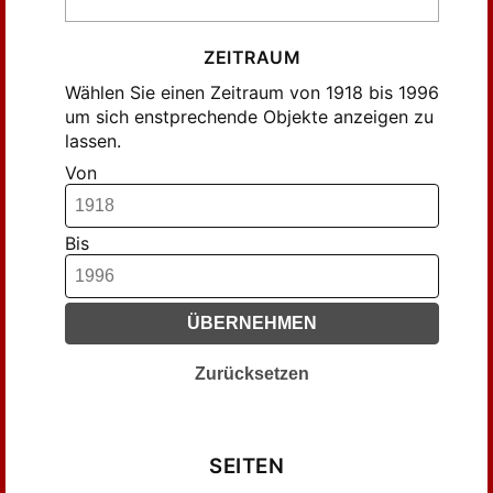
ZEITRAUM
Wählen Sie einen Zeitraum von 1918 bis 1996
um sich enstprechende Objekte anzeigen zu
lassen.
Von
Bis
ÜBERNEHMEN
Zurücksetzen
SEITEN