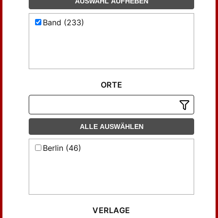
AUSWAHL AUFHEBEN
Band (233)
ORTE
ALLE AUSWÄHLEN
Berlin (46)
VERLAGE