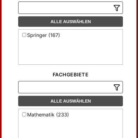
ALLE AUSWÄHLEN
Springer (167)
FACHGEBIETE
ALLE AUSWÄHLEN
Mathematik (233)