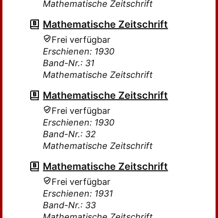
Mathematische Zeitschrift
Mathematische Zeitschrift
Frei verfügbar
Erschienen: 1930
Band-Nr.: 31
Mathematische Zeitschrift
Mathematische Zeitschrift
Frei verfügbar
Erschienen: 1930
Band-Nr.: 32
Mathematische Zeitschrift
Mathematische Zeitschrift
Frei verfügbar
Erschienen: 1931
Band-Nr.: 33
Mathematische Zeitschrift