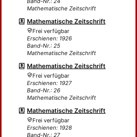
Band-Nr.: 24
Mathematische Zeitschrift
Mathematische Zeitschrift
Frei verfügbar
Erschienen: 1926
Band-Nr.: 25
Mathematische Zeitschrift
Mathematische Zeitschrift
Frei verfügbar
Erschienen: 1927
Band-Nr.: 26
Mathematische Zeitschrift
Mathematische Zeitschrift
Frei verfügbar
Erschienen: 1928
Band-Nr.: 27