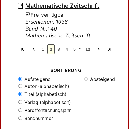
Mathematische Zeitschrift
Frei verfügbar
Erschienen: 1936
Band-Nr.: 40
Mathematische Zeitschrift
…
1
2
3
4
5
12
SORTIERUNG
Aufsteigend
Absteigend
Autor (alphabetisch)
Titel (alphabetisch)
Verlag (alphabetisch)
Veröffentlichungsjahr
Bandnummer