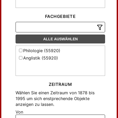
Ellinger, Joh. (110)
Ewig, Wilhelm (116)
Fichte, Joerg O. (109)
FACHGEBIETE
Fischer, Willi (119)
Flasdieck, Hermann M. (715)
Flügel, Ewald (806)
ALLE AUSWÄHLEN
Fricker, Robert (152)
Philologie (55920)
Förster, Max (495)
Anglistik (55920)
Galinsky, Hans (107)
Gester, F. W. (141)
Gneuss, Helmut (302)
Goetsch, Paul (107)
ZEITRAUM
Gretsch, Mechthild (205)
Wählen Sie einen Zeitraum von 1878 bis
Göller, Karl Heinz (177)
1995 um sich enstprechende Objekte
anzeigen zu lassen.
Görlach, Manfred (124)
Von
Hammond, Eleanor Prescott (166)