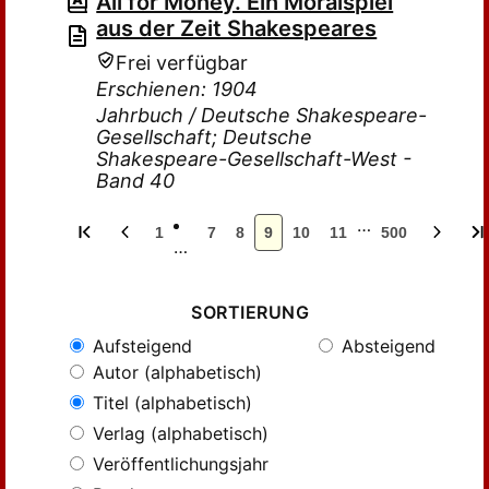
All for Money. Ein Moralspiel
aus der Zeit Shakespeares
Frei verfügbar
Erschienen: 1904
Jahrbuch / Deutsche Shakespeare-
Gesellschaft; Deutsche
Shakespeare-Gesellschaft-West -
Band 40
…
1
7
8
9
10
11
500
…
SORTIERUNG
Aufsteigend
Absteigend
Autor (alphabetisch)
Titel (alphabetisch)
Verlag (alphabetisch)
Veröffentlichungsjahr