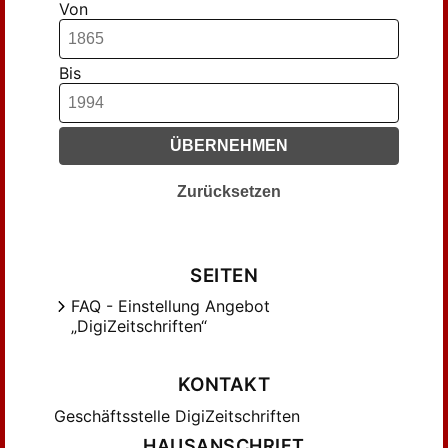
Von
Förster, M. (158)
Förster, Max (697)
Gericke, R. (164)
Bis
Gericke, Robert (68)
Gessner, Th. (55)
ÜBERNEHMEN
Gotheim, Marie (51)
Grabau, Carl (113)
Zurücksetzen
Götzinger, Ernst (70)
Hartl, Eduard (50)
Hense, C. C. (169)
SEITEN
Hense, C.C. (136)
FAQ - Einstellung Angebot
Hertzberg, W. (84)
„DigiZeitschriften“
Hertzberg, Wilhelm (51)
Heuser, Julius (109)
KONTAKT
Imelmann, Rudolf (54)
Geschäftsstelle DigiZeitschriften
Ingleby, C. M. (45)
HAUSANSCHRIFT