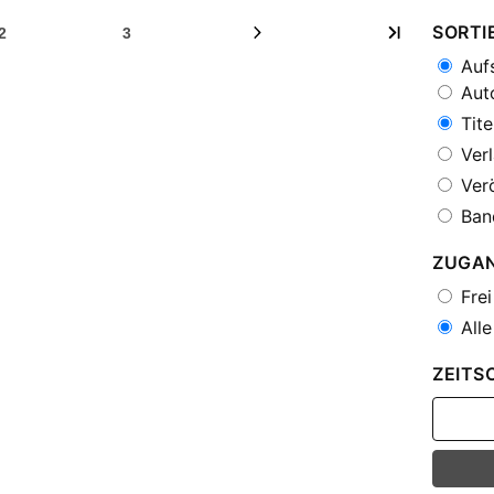
SORTI
2
3
Aufs
Auto
Tite
Verl
Verö
Ban
ZUGA
Frei
Alle
ZEITS