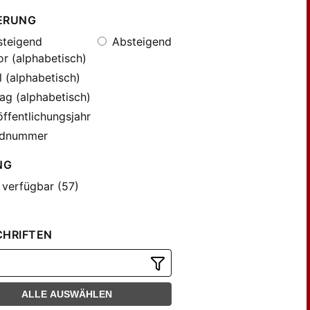
ERUNG
teigend
Absteigend
r (alphabetisch)
l (alphabetisch)
ag (alphabetisch)
ffentlichungsjahr
dnummer
NG
 verfügbar (57)
CHRIFTEN
ALLE AUSWÄHLEN