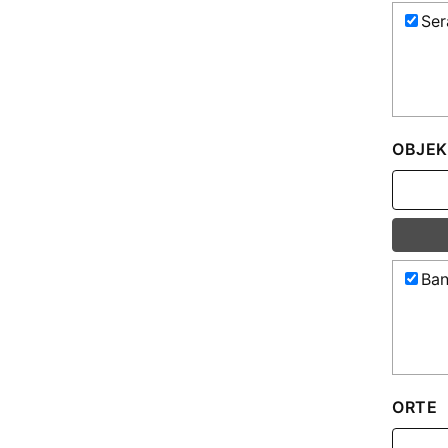
Se
OBJEK
Ban
ORTE