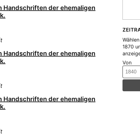
Hof
on Handschriften der ehemaligen
Hof
k.
Hän
Jae
ZEITR
Kel
Wählen 
t
Kir
1870 u
on Handschriften der ehemaligen
anzeige
Kle
k.
Von
Klü
Kor
Kra
t
Kra
Kra
on Handschriften der ehemaligen
k.
Krit
Kur
Kur
t
Lat