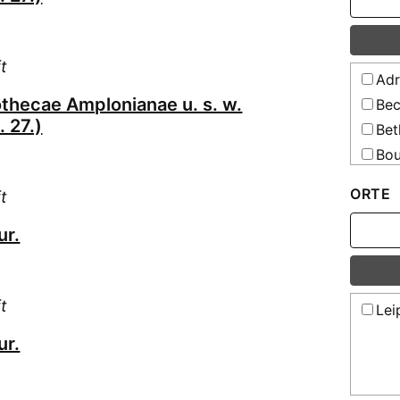
t
Adr
othecae Amplonianae u. s. w.
Bec
 27.)
Bet
Bou
Bru
ORTE
t
Bru
Bru
ur.
Bru
Bud
Bäh
t
Lei
Böh
ur.
Del
Fal