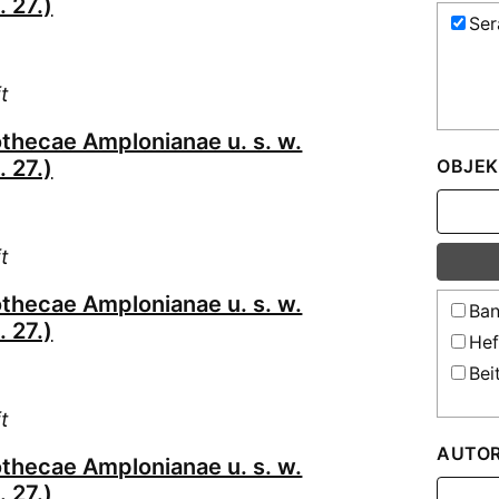
 27.)
Se
t
othecae Amplonianae u. s. w.
 27.)
OBJEK
t
othecae Amplonianae u. s. w.
Ban
 27.)
Hef
Bei
t
AUTO
othecae Amplonianae u. s. w.
 27.)