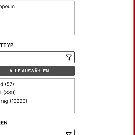
rapeum
TTYP
ALLE AUSWÄHLEN
d (57)
t (889)
trag (13223)
REN