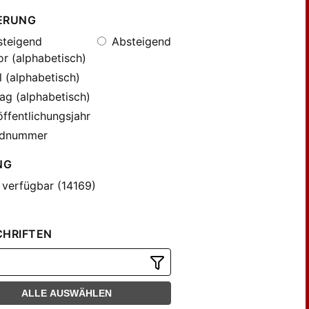
ERUNG
teigend
Absteigend
r (alphabetisch)
l (alphabetisch)
ag (alphabetisch)
ffentlichungsjahr
dnummer
NG
 verfügbar (14169)
CHRIFTEN
ALLE AUSWÄHLEN