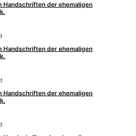
Lau
on Handschriften der ehemaligen
Lip
k.
Lud
Mas
Mer
t
Mer
on Handschriften der ehemaligen
Mor
k.
Mos
Mül
Nau
t
Nei
on Handschriften der ehemaligen
Nor
k.
Pet
Pfe
Prel
t
Rat