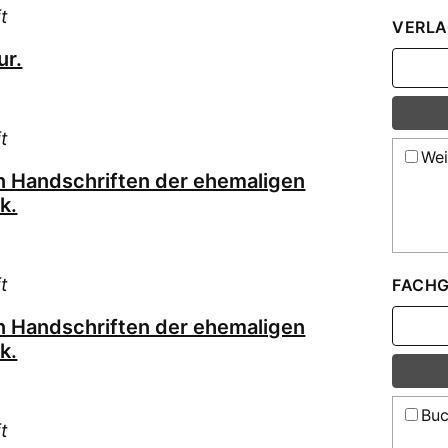
Fra
t
VERLA
Gau
ur.
Ges
Gme
Grä
t
Guh
Wei
Guh
on Handschriften der ehemaligen
Gut
k.
Haa
Hef
t
FACHG
Hel
Her
on Handschriften der ehemaligen
Hes
k.
Hes
Hes
Buc
Hes
t