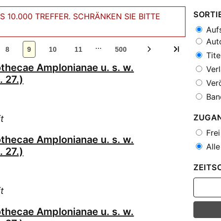
SORTI
 10.000 TREFFER. SCHRÄNKEN SIE BITTE
Aufs
Auto
…
8
9
10
11
500
Tite
othecae Amplonianae u. s. w.
Verl
 27.)
Verö
Ban
ZUGA
t
Frei
othecae Amplonianae u. s. w.
Alle
 27.)
ZEITS
t
othecae Amplonianae u. s. w.