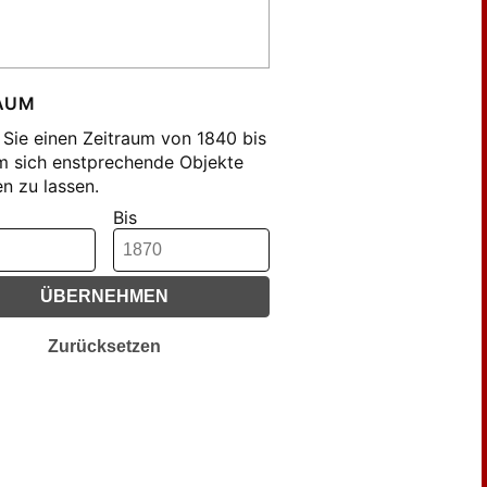
fmann, F. L. (1731)
fmann, Friedrich Lorenz (166)
el, Gustav (53)
ck (45)
AUM
le, Johann (249)
Sie einen Zeitraum von 1840 bis
chhoff, Albrecht (51)
m sich enstprechende Objekte
n zu lassen.
in, K. (27)
Bis
pfel (22)
n, Otto (20)
us, F. X. (64)
ÜBERNEHMEN
us, Fr. X. (44)
us, Xav. (44)
Zurücksetzen
z, F. (29)
tzmann, Louis (19)
z, Anton (48)
endorf, Friedrich (79)