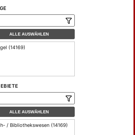
nck, J. (18)
GE
tsch, Karl (26)
sert (29)
lin, Moritz (53)
ALLE AUSWÄHLEN
sse (57)
rauer (23)
gel (14169)
rauer, G. E. (41)
ermann, Friedrich (23)
se (117)
fter (40)
EBIETE
ler, Joseph (19)
schel (292)
se (37)
se, F. L. (52)
ALLE AUSWÄHLEN
se, L. F. (369)
h- / Bibliothekswesen (14169)
se, Ludwig Friedrich (77)