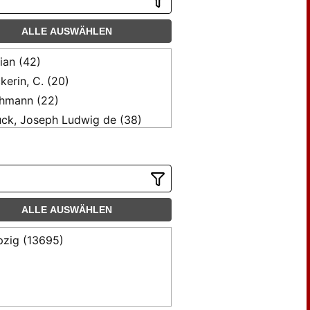
ALLE AUSWÄHLEN
ian (42)
kerin, C. (20)
hmann (22)
ck, Joseph Ludwig de (38)
net, G. (131)
net, Gust. (52)
net, Gustav (130)
net, Gustave (25)
ALLE AUSWÄHLEN
ik, P. A. (60)
r, J. Ch. F. (46)
pzig (13695)
mer, Fr. (24)
itzsch, Franz (23)
k, Franz (17)