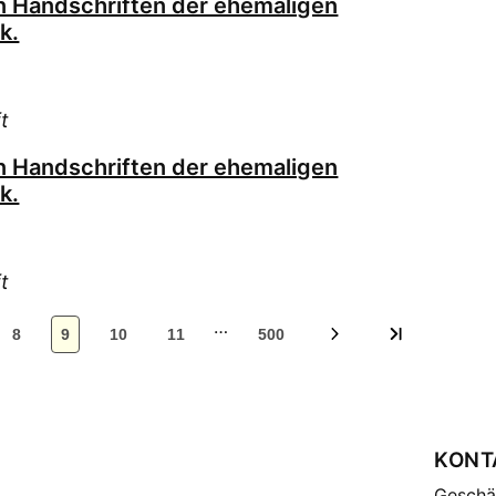
on Handschriften der ehemaligen
Rei
k.
Rei
Rei
Rei
t
Reu
Rul
on Handschriften der ehemaligen
k.
Rul
Sch
Sch
t
Sch
Sch
…
8
9
10
11
500
Sch
Sch
Sch
Sch
KONT
Sch
Geschäf