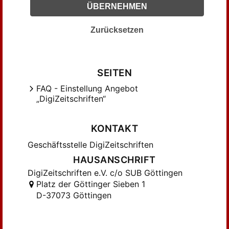
ÜBERNEHMEN
Hoffmeister, Johannes (114)
Irmscher, Hans Dietrich (86)
Zurücksetzen
Kaiser, Gerhard (130)
Kleinschmidt, Erich (247)
Kluckhohn, Paul (303)
SEITEN
Knapp, Fritz Peter (145)
FAQ - Einstellung Angebot
Koch, Franz (115)
„DigiZeitschriften“
Kuhn, Hugo (184)
Köhn, Lothar (307)
KONTAKT
Lange, Wolfgang (83)
Geschäftsstelle DigiZeitschriften
Lehnert, Herbert (176)
HAUSANSCHRIFT
Link, Franz H. (137)
DigiZeitschriften e.V. c/o SUB Göttingen
Martini, Fritz (257)
Platz der Göttinger Sieben 1
Menke, Bettine (90)
D-37073 Göttingen
Meyer, Herman (100)
Michael, Wolfgang F. (162)