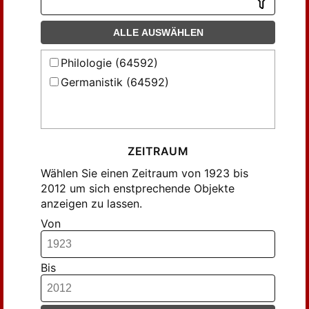
Fromm, Hans (219)
Frühwald, Wolfgang (134)
ALLE AUSWÄHLEN
Gennrich, Friedrich (95)
Philologie (64592)
Glockner, Hermann (207)
Germanistik (64592)
Goldammer, Kurt (140)
Graevenitz, Gerhart von (149)
Greber, Erika (78)
Gundolf, Friedrich (114)
ZEITRAUM
Hain, Mathilde (98)
Wählen Sie einen Zeitraum von 1923 bis
Harth, Dietrich (93)
2012 um sich enstprechende Objekte
anzeigen zu lassen.
Haug, Walter (183)
Von
Haverkamp, Anselm (175)
Henel, Heinrich (99)
Hennig, John (168)
Bis
Hermand, Jost (139)
Heselhaus, Clemens (101)