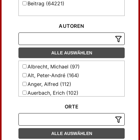
Beitrag (64221)
AUTOREN
ALLE AUSWÄHLEN
Albrecht, Michael (97)
Alt, Peter-André (164)
Anger, Alfred (112)
Auerbach, Erich (102)
Baesecke, Georg (106)
ORTE
Benz, Ernst (279)
Bermejo-Rubio, Fernando (102)
Bietak, Wilhelm (100)
ALLE AUSWÄHLEN
Blasberg, Cornelia (86)