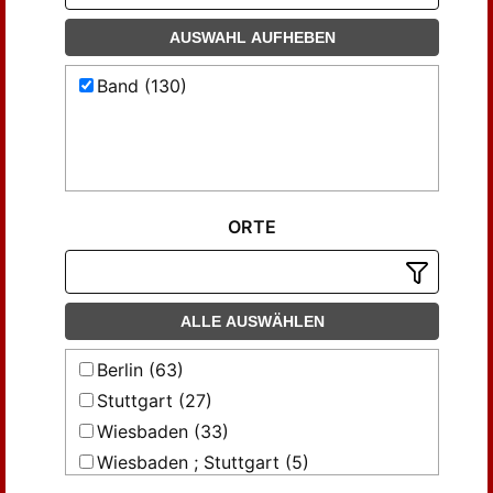
AUSWAHL AUFHEBEN
Band (130)
ORTE
ALLE AUSWÄHLEN
Berlin (63)
Stuttgart (27)
Wiesbaden (33)
Wiesbaden ; Stuttgart (5)