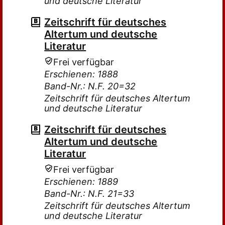
und deutsche Literatur
Zeitschrift für deutsches
Altertum und deutsche
Literatur
Frei verfügbar
Erschienen: 1888
Band-Nr.: N.F. 20=32
Zeitschrift für deutsches Altertum
und deutsche Literatur
Zeitschrift für deutsches
Altertum und deutsche
Literatur
Frei verfügbar
Erschienen: 1889
Band-Nr.: N.F. 21=33
Zeitschrift für deutsches Altertum
und deutsche Literatur