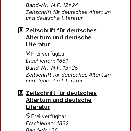
Band-Nr.: N.F. 12=24
Zeitschrift für deutsches Altertum
und deutsche Literatur
Zeitschrift für deutsches
Altertum und deutsche
Literatur
Frei verfügbar
Erschienen: 1881
Band-Nr.: N.F. 13=25
Zeitschrift für deutsches Altertum
und deutsche Literatur
Zeitschrift für deutsches
Altertum und deutsche
Literatur
Frei verfügbar
Erschienen: 1882
Band-Nr.: 26