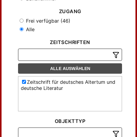
ZUGANG
Frei verfügbar (46)
Alle
ZEITSCHRIFTEN
ALLE AUSWÄHLEN
Zeitschrift für deutsches Altertum und
deutsche Literatur
OBJEKTTYP