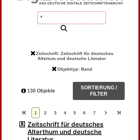
Zeitschrift: Zeitschrift für deutsches
Altertum und deutsche Literatur
Objekttyp: Band
SORTIERUNG /
130 Objekte
FILTER
1
2
3
4
5
6
7
Zeitschrift für deutsches
Alterthum und deutsche
Literatur