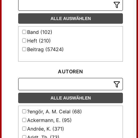
ALLE AUSWÄHLEN
Band (102)
Heft (210)
Beitrag (57424)
AUTOREN
ALLE AUSWÄHLEN
?engör, A. M. Celal (68)
Ackermann, E. (95)
Andrée, K. (371)
Arldt, Th. (73)