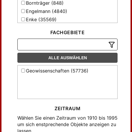
Bornträger (848)
Engels, Bruno (69)
Engelmann (4840)
Eskola, Pentti (64)
Enke (35569)
Flügel, Helmut W. (61)
Ferdinand Enke (707)
Füchtbauer, Hans (73)
FACHGEBIETE
Leipzig (404)
Gagel, C. (186)
Springer (6426)
Gerth, H. (277)
Stuttgart (3282)
Grabert, Hellmut (92)
ALLE AUSWÄHLEN
Haarmann, Erich (141)
Geowissenschaften (57736)
Harrassowitz, Hermann (89)
Heritsch, Franz (234)
Hoeppener, Rolf (70)
Hummel, K. (93)
Illies, Henning (137)
ZEITRAUM
Jurgan, Hermann (61)
Wählen Sie einen Zeitraum von 1910 bis 1995
Jöns, Heinz-Peter (74)
um sich enstprechende Objekte anzeigen zu
lassen.
Klitzsch, Eberhard (110)