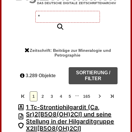
Zeitschrift: Beiträge zur Mineralogie und
Petrographie
SORTIERUNG /
3.289 Objekte
FILTER
…
1
2
3
4
5
165
1 Tc-Strontiohilgardit (Ca,
Sr)2[B5O8(OH)2Cl] und seine
Stellung in der Hilgarditgruppe
X2II[B5O8(OH)2Cl]