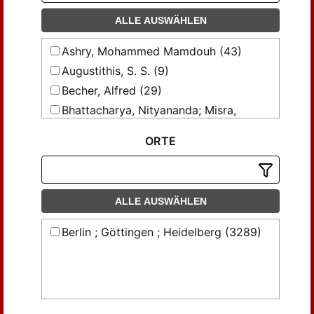
ALLE AUSWÄHLEN
Ashry, Mohammed Mamdouh (43)
Augustithis, S. S. (9)
Becher, Alfred (29)
Bhattacharya, Nityananda; Misra,
Sarada Saran (10)
ORTE
Blume, H.-P. (16)
Bolter, Ernst (31)
Born, L.; Zemann, J. (23)
Braitsch, Otto (66)
ALLE AUSWÄHLEN
Braitsch, Otto; Chatterjee, Niranjan Deb
Berlin ; Göttingen ; Heidelberg (3289)
(22)
Carstens, Harald (31)
Dietrich, Richard V. (10)
Dreizler, Ingo (48)