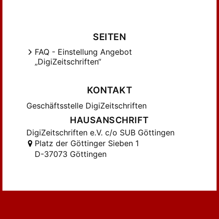
Hofer, Stefan (273)
Holtus, Günter (1078)
Horning, A. (517)
SEITEN
Huber, Joseph (125)
FAQ - Einstellung Angebot
Hubschmid, Johannes (460)
„DigiZeitschriften“
Höfler, Manfred (407)
Jordan, Leo (188)
KONTAKT
Kalepky, Theodor (188)
Geschäftsstelle DigiZeitschriften
Keller, Oskar (179)
HAUSANSCHRIFT
Kramer, Johannes (421)
DigiZeitschriften e.V. c/o SUB Göttingen
Kuhn, Alwin (122)
Platz der Göttinger Sieben 1
Lerch, Eugen (414)
D-37073 Göttingen
Lewent, Kurt (255)
Lommatzsch, Erhard (507)
Mettmann, Walter (218)
Meyer-Lübke, W. (391)