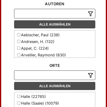
AUTOREN
ALLE AUSWÄHLEN
Aebischer, Paul (238)
Andresen, H. (132)
Appel, C. (224)
Arveiller, Raymond (830)
Baehr, R. (178)
ORTE
Baist, G. (189)
Baldinger, Kurt (3622)
Bambeck, Manfred (155)
ALLE AUSWÄHLEN
Bartsch, K. (265)
Beck, Friedrich (279)
Halle (22765)
Becker, Ph. Aug. (502)
Halle (Saale) (10079)