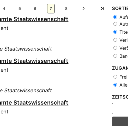
SORTI
4
5
6
7
8
Aufs
esamte Staatswissenschaft
Auto
ment
Tite
Verl
Verö
te Staatswissenschaft
Ban
esamte Staatswissenschaft
ZUGA
ment
Frei
Alle
te Staatswissenschaft
ZEITS
esamte Staatswissenschaft
ment