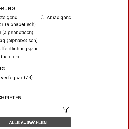
ERUNG
teigend
Absteigend
r (alphabetisch)
l (alphabetisch)
ag (alphabetisch)
ffentlichungsjahr
dnummer
NG
 verfügbar (79)
CHRIFTEN
ALLE AUSWÄHLEN