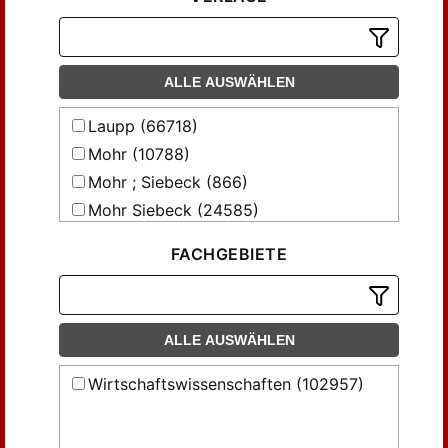
Fricker (621)
Fridrichowicz, Eugen (155)
Funke, Walter (130)
ALLE AUSWÄHLEN
Gierke, Otto (130)
Gülicher, Herbert (155)
Laupp (66718)
Hack (154)
Mohr (10788)
Haller, Heinz (231)
Mohr ; Siebeck (866)
Hanssen (468)
Mohr Siebeck (24585)
Hanssen, G. (314)
Heine, Adolph (136)
FACHGEBIETE
Heinze (147)
Helferich (818)
Henderson, W. O. (226)
ALLE AUSWÄHLEN
Heyd, W. (591)
Wirtschaftswissenschaften (102957)
Hintze, Otto (202)
Hoffmann (432)