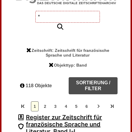
Zeitschrift: Zeitschrift für französische
Sprache und Literatur
Objekttyp: Band
SORTIERUNG /
118 Objekte
FILTER
1
2
3
4
5
6
Register zur Zeitschrift für
französische Sprache und
Literatur. Band I-L