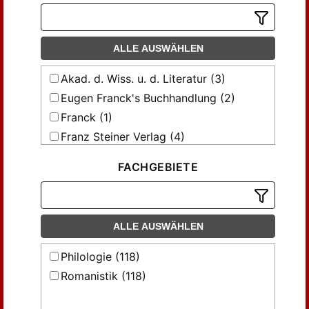
Jena ; Leipzig (18)
Jena; Leipzig (1)
ALLE AUSWÄHLEN
Leipzig (4)
Mainz (3)
Akad. d. Wiss. u. d. Literatur (3)
Oppeln ; Leipzig (2)
Eugen Franck's Buchhandlung (2)
Oppeln und Leipzig (1)
Franck (1)
Stuttgart (35)
Franz Steiner Verlag (4)
Wiesbaden (24)
Gronau (52)
FACHGEBIETE
Steiner (55)
Verlag von Wilhelm Gronau (1)
ALLE AUSWÄHLEN
Philologie (118)
Romanistik (118)