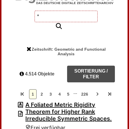
Zeitschrift: Geometric and Functional
Analysis
SORTIERUNG /
4.514 Objekte
FILTER
…
1
2
3
4
5
226
A Foliated Metric Rigidity
Theorem for Higher Rank
Irreducible Symmetric Spaces.
Frei verfügbar