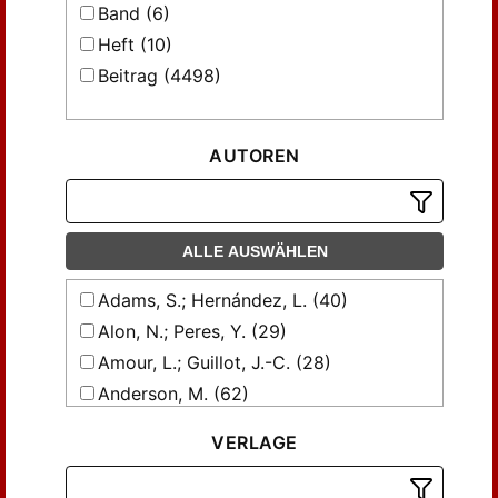
Band (6)
Heft (10)
Beitrag (4498)
AUTOREN
ALLE AUSWÄHLEN
Adams, S.; Hernández, L. (40)
Alon, N.; Peres, Y. (29)
Amour, L.; Guillot, J.-C. (28)
Anderson, M. (62)
Anderson, M.T.; Cheeger, J. (23)
VERLAGE
Ball, K. (37)
Besson, G.; Gallot, S.; Courtois, G. (70)